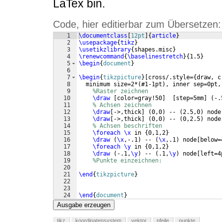
LaTex bin.
Code, hier editierbar zum Übersetzen:
1
\documentclass
[
12pt
]
{
article
}
2
\usepackage
{
tikz
}
3
\usetikzlibrary
{
shapes.misc
}
4
\renewcommand
{
\baselinestretch
}
{
1.5
}
5
\begin
{
document
}
6
7
\begin
{
tikzpicture
}
[
cross/.style=
{
draw, c
8
  minimum size=2*
(
#1-1pt
)
, inner sep=0pt,
9
%Raster zeichnen
10
\draw
[
color=gray!50
]
[
step=5mm
]
(
-.
11
% Achsen zeichnen
12
\draw
[
->,thick
]
(
0,0
)
 -- 
(
2.5,0
)
 node
13
\draw
[
->,thick
]
(
0,0
)
 -- 
(
0,2.5
)
 node
14
% Achsen beschriften
15
\foreach
\x
 in 
{
0,1,2
}
16
\draw
(
\x
,-.1
)
 -- 
(
\x
,.1
)
 node
[
below=
17
\foreach
\y
 in 
{
0,1,2
}
18
\draw
(
-.1,
\y
)
 -- 
(
.1,
\y
)
 node
[
left=4
19
%Punkte einzeichnen:
20
21
\end
{
tikzpicture
}
22
23
24
\end
{
document
}
Ausgabe erzeugen
tikz
koordinatensystem
vektor
pfeile
punkte