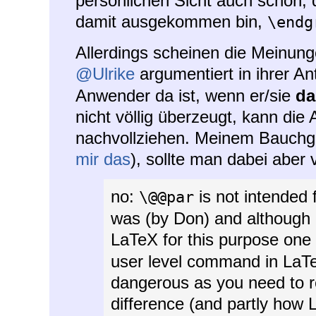
persönlichen Sicht auch schon, 
damit ausgekommen bin,
\endg
Allerdings scheinen die Meinung
@Ulrike
argumentiert in ihrer A
Anwender da ist, wenn er/sie
da
nicht völlig überzeugt, kann die
nachvollziehen. Meinem Bauchg
mir das
), sollte man dabei aber v
no:
is not intended 
\@@par
was (by Don) and although i
LaTeX for this purpose one
user level command in LaTeX.
dangerous as you need to r
difference (and partly how