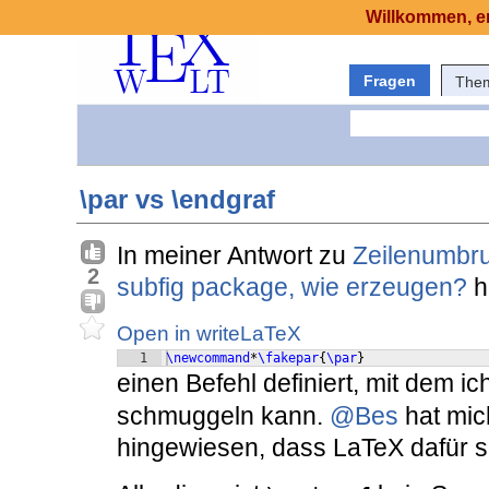
Willkommen, er
Fragen
The
\par vs \endgraf
In meiner Antwort zu
Zeilenumbruc
2
subfig package, wie erzeugen?
h
Open in writeLaTeX
1
\newcommand
*
\fakepar
{
\par
}
einen Befehl definiert, mit dem ic
schmuggeln kann.
@Bes
hat mic
hingewiesen, dass LaTeX dafür 