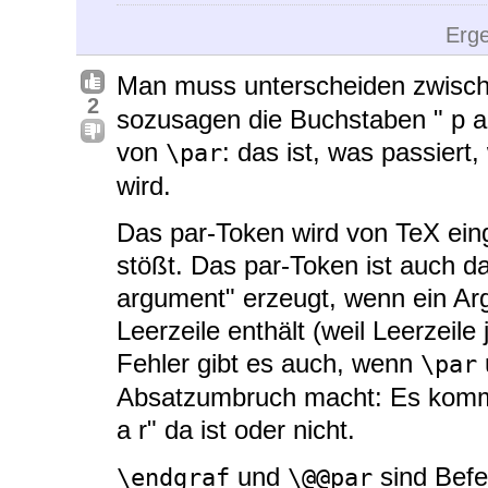
Erg
Man muss unterscheiden zwis
2
sozusagen die Buchstaben " p a
von
: das ist, was passiert
\par
wird.
Das par-Token wird von TeX eing
stößt. Das par-Token ist auch 
argument" erzeugt, wenn ein Ar
Leerzeile enthält (weil Leerzeil
Fehler gibt es auch, wenn
\par
Absatzumbruch macht: Es kommt
a r" da ist oder nicht.
und
sind Befe
\endgraf
\@@par