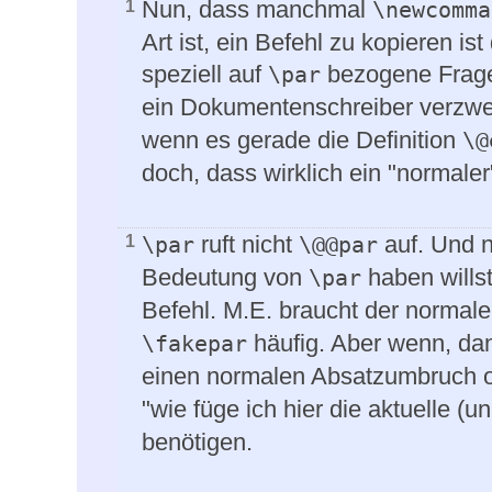
Nun, dass manchmal
1
\newcomma
Art ist, ein Befehl zu kopieren is
speziell auf
bezogene Frage
\par
ein Dokumentenschreiber verzwe
wenn es gerade die Definition
\@
doch, dass wirklich ein "normal
ruft nicht
auf. Und n
1
\par
\@@par
Bedeutung von
haben willst
\par
Befehl. M.E. braucht der normal
häufig. Aber wenn, dan
\fakepar
einen normalen Absatzumbruch o
"wie füge ich hier die aktuelle 
benötigen.