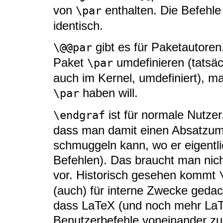
von
enthalten. Die Befeh
\par
identisch.
gibt es für Paketautoren
\@@par
Paket
umdefinieren (tatsäc
\par
auch im Kernel, umdefiniert), m
haben will.
\par
ist für normale Nutzer
\endgraf
dass man damit einen Absatzum
schmuggeln kann, wo er eigentlich
Befehlen). Das braucht man nic
vor. Historisch gesehen kommt
(auch) für interne Zwecke gedac
dass LaTeX (und noch mehr LaTe
Benutzerbefehle voneinander zu 