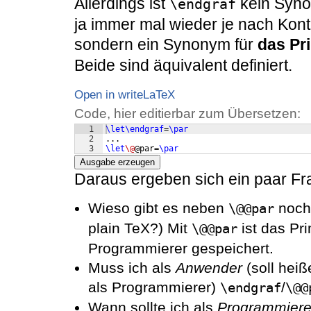
Allerdings ist
kein Syn
\endgraf
ja immer mal wieder je nach Kon
sondern ein Synonym für
das Pri
Beide sind äquivalent definiert.
Open in writeLaTeX
Code, hier editierbar zum Übersetzen:
1
\let\endgraf
=
\par
2
...
3
\let
\@
@par=
\par
Ausgabe erzeugen
Daraus ergeben sich ein paar Fr
Wieso gibt es neben
noc
\@@par
plain TeX?) Mit
ist das Pri
\@@par
Programmierer gespeichert.
Muss ich als
Anwender
(soll hei
als Programmierer)
/
\endgraf
\@@
Wann sollte ich als
Programmiere