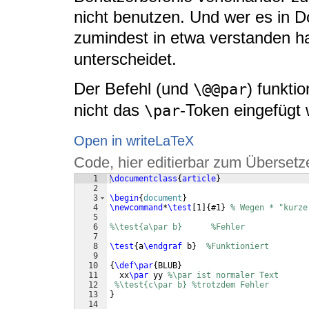
nicht benutzen. Und wer es in D
zumindest in etwa verstanden 
unterscheidet.
Der Befehl (und
) funktio
\@@par
nicht das
-Token eingefügt 
\par
Open in writeLaTeX
Code, hier editierbar zum Übersetz
1
\documentclass
{
article
}
2
3
\begin
{
document
}
4
\newcommand
*
\test
[
1
]
{
#1
}
% Wegen * "kurze
5
6
%\test{a\par b}      %Fehler
7
8
\test
{
a
\endgraf
 b
}
%Funktioniert
9
10
{
\def\par
{
BLUB
}
11
  xx
\par
 yy 
%\par ist normaler Text
12
%\test{c\par b} %trotzdem Fehler
13
}
14