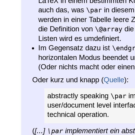
LaTeX in einem bestimmten Kont
auch das, was
in diesem 
\par
werden in einer Tabelle leere Z
die Definition von
die
\@array
Listen wird es umdefiniert.
Im Gegensatz dazu ist
\endg
horizontalen Modus beendet und
(Oder nichts macht oder einen 
Oder kurz und knapp (
Quelle
):
abstractly speaking
im
\par
user/document level interf
technical operation.
(
[...]
implementiert ein abs
\par