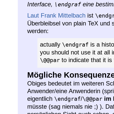
Interface,
eine bestim
\endgraf
Laut Frank Mittelbach
ist
\endg
Überbleibsel von plain TeX und s
werden:
actually
is a hist
\endgraf
you should not use it at al
to indicate that it is
\@@par
Mögliche Konsequenze
Obiges bedeutet im weiteren Sch
Anwender/eine Anwenderin (spri
eigentlich
/
im 
\endgraf
\@@par
müsste (sag niemals nie ;) ). Da