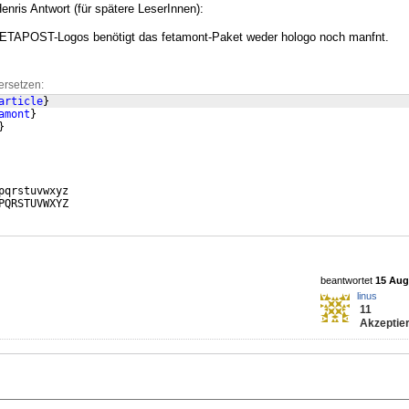
nris Antwort (für spätere LeserInnen):
TAPOST-Logos benötigt das fetamont-Paket weder hologo noch manfnt.
ersetzen:
article
}
amont
}
}
pqrstuvwxyz
PQRSTUVWXYZ
beantwortet
15 Aug 
linus
11
Akzeptier