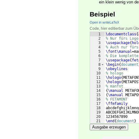
ein klein wenig von der
Beispiel
Open in writeLaTeX
Code, hier editierbar zum Üb
1
\documentclass
{
2
% Nur fürs Logo
3
\usepackage
{
hol
4
% Auch nur fürs
5
\font\manual
=ma
6
% Die komplette
7
\usepackage
{
fet
8
\begin
{
document
9
\obeylines
10
% hologo
11
\hologo
{
METAFON
12
\hologo
{
METAPOS
13
% manfnt
14
{
\manual
 METAFO
15
{
\manual
 METAPO
16
% FETAMONT
17
\ffmfamily
18
abcdefghijklmno
19
ABCDEFGHIJKLMNO
20
1234567890
21
\end
{
document
}
Ausgabe erzeugen