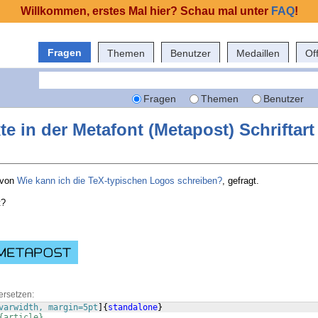
Willkommen, erstes Mal hier? Schau mal unter
FAQ
!
Fragen
Themen
Benutzer
Medaillen
Of
Fragen
Themen
Benutzer
te in der Metafont (Metapost) Schriftart
t von
Wie kann ich die TeX-typischen Logos schreiben?
, gefragt.
t?
ersetzen:
varwidth, margin=5pt
]
{
standalone
}
{article}