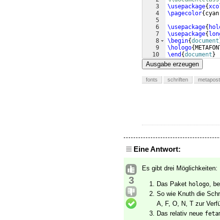
3
\usepackage
{
xco
4
\pagecolor
{
cyan
5
6
\usepackage
{
hol
7
\usepackage
{
lon
8
\begin
{
document
9
\hologo
{
METAFON
10
\end
{
document
}
Ausgabe erzeugen
fonts
schriften
metapost
Eine Antwort:
Es gibt drei Möglichkeiten:
3
Das Paket
, b
hologo
So wie Knuth die Schri
A, F, O, N, T zur Ver
Das relativ neue
feta