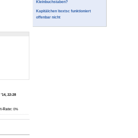
Kleinbuchstaben?
Kapitälchen \textsc funktioniert
offenbar nicht
'14, 22:28
t-Rate:
0%