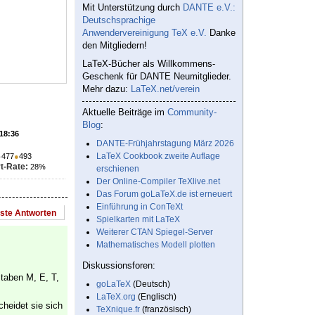
Mit Unterstützung durch
DANTE e.V.:
Deutschsprachige
Anwendervereinigung TeX e.V.
Danke
den Mitgliedern!
LaTeX-Bücher als Willkommens-
Geschenk für DANTE Neumitglieder.
Mehr dazu:
LaTeX.net/verein
Aktuelle Beiträge im
Community-
Blog
:
 18:36
DANTE-Frühjahrstagung März 2026
LaTeX Cookbook zweite Auflage
●
477
●
493
t-Rate:
28%
erschienen
Der Online-Compiler TeXlive.net
Das Forum goLaTeX.de ist erneuert
Einführung in ConTeXt
este Antworten
Spielkarten mit LaTeX
Weiterer CTAN Spiegel-Server
Mathematisches Modell plotten
Diskussionsforen:
staben M, E, T,
goLaTeX
(Deutsch)
LaTeX.org
(Englisch)
cheidet sie sich
TeXnique.fr
(französisch)