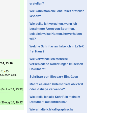
erstellen?
Wie kann man ein Font Paket erstellen
lassen?
Wie sollte ich vorgehen, wenn ich
bestimmte Arten von Begriffen,
beispielsweise Namen, hervorheben
will?
Welche Schriftarten habe ich in LaTeX
frei Haus?
Wie verwende ich mehrere
'14, 23:18
verschiedene Kodierungen im selben
Dokument?
●
41
●
43
t-Rate:
46%
Schriftart von Glossary-Einträgen
Macht es einen Unterschied, ob ich \it
oder \itshape verwende?
(04 Jun '14, 23:36)
Wie stelle ich alle Schrift in meinem
Dokument auf serifenlos?
(20 Aug '14, 20:33)
Wie erhalte ich kalligraphische