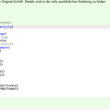
 Original-Schrift. Details sind in der sehr ausführlichen Anleitung zu finden.
ersetzen:
article
}
ogo
}
 Logo
nfnt
 Schrift
amont
}
}
T
}
T
}
NT
}
ST
}
pqrstuvwxyz
PQRSTUVWXYZ