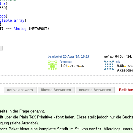
lor
}
!50
}
ogo
}
gtable,array
}
}
T
}
 ~~~ 
\hologo
{
METAPOST
}
bearbeitet
20 Aug '14, 16:17
gefragt
04 Jun '14,
feynman
cis
1.0k
9.6k
●
21
●
29
●
37
●
158
Akzeptier
active answers
älteste Antworten
neueste Antworten
Beliebt
ereits in der Frage genannt.
ft über die Plain TeX Primitive
laden. Diese stellt jedoch nur die Buch
\font
fügung (siehe Ausgabe).
Paket bietet eine komplette Schrift im Stil von
. Allerdings unters
mont
manfnt