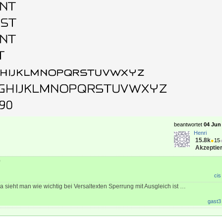
beantwortet
04 Jun 
Henri
15.8k
●
15
Akzeptier
)
cis
a sieht man wie wichtig bei Versaltexten Sperrung mit Ausgleich ist …
gast3