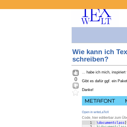
Wie kann ich Tex
schreiben?
... habe ich mich, inspirier
0
Gibt es dafür ggf. ein Pake
Danke!
Open in writeLaTeX
Code, hier editierbar zum Üb
1
\documentclass
[
2
%\documentclass