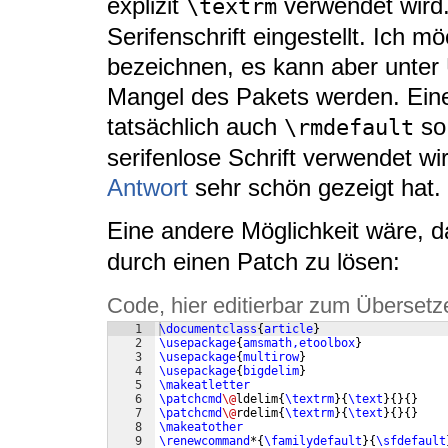
explizit
verwendet wird. 
\textrm
Serifenschrift eingestellt. Ich m
bezeichnen, es kann aber unte
Mangel des Pakets werden. Eine
tatsächlich auch
so 
\rmdefault
serifenlose Schrift verwendet wi
Antwort
sehr schön gezeigt hat.
Eine andere Möglichkeit wäre, 
durch einen Patch zu lösen:
Code, hier editierbar zum Übersetz
1
\documentclass
{
article
}
2
\usepackage
{
amsmath,etoolbox
}
3
\usepackage
{
multirow
}
4
\usepackage
{
bigdelim
}
5
\makeatletter
6
\patchcmd
\@
ldelim
{
\textrm
}
{
\text
}
{
}
{
}
7
\patchcmd
\@
rdelim
{
\textrm
}
{
\text
}
{
}
{
}
8
\makeatother
9
\renewcommand
*
{
\familydefault
}
{
\sfdefault