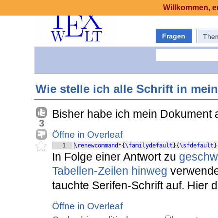
Willkommen, er
Fragen
The
Wie stelle ich alle Schrift in m
Bisher habe ich mein Dokument au
3
Öffne in Overleaf
1
\renewcommand
*
{
\familydefault
}
{
\sfdefault
}
In Folge einer Antwort zu
geschw
Tabellen-Zeilen hinweg
verwende
tauchte Serifen-Schrift auf. Hier 
Öffne in Overleaf