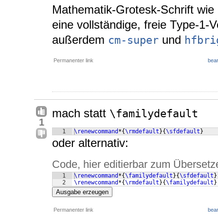
Mathematik-Grotesk-Schrift wie 
eine vollständige, freie Type-1-
außerdem
und
cm-super
hfbri
Permanenter link
bear
mach statt
\familydefault
1
1
\renewcommand
*
{
\rmdefault
}
{
\sfdefault
}
oder alternativ:
Code, hier editierbar zum Übersetz
1
\renewcommand
*
{
\familydefault
}
{
\sfdefault
}
2
\renewcommand
*
{
\rmdefault
}
{
\familydefault
}
Ausgabe erzeugen
Permanenter link
bear