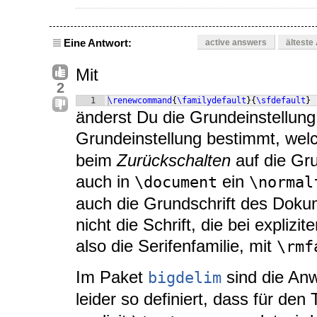
Eine Antwort:
active answers
älteste
Mit
2
1
\renewcommand
{
\familydefault
}
{
\sfdefault
}
änderst Du die Grundeinstellung
Grundeinstellung bestimmt, wel
beim
Zurückschalten
auf die Gru
auch in
ein
\document
\normal
auch die Grundschrift des Dokum
nicht die Schrift, die bei expliz
also die Serifenfamilie, mit
\rmf
Im Paket
sind die An
bigdelim
leider so definiert, dass für den 