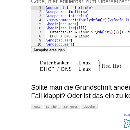
Code, hier editierbar zum Übersetzen:
1
\documentclass
{
article
}
2
\usepackage
{
multirow
}
3
\usepackage
{
bigdelim
}
4
\renewcommand
*
{
\familydefault
}
{
\sfdefault
5
\begin
{
document
}
6
\begin
{
tabular
}
{
lll
}
7
  Datenbanken & Linux & 
\rdelim
\}
{
2
}
{
1.8c
8
  DHCP / DNS  & Linux
9
\end
{
tabular
}
10
\end
{
document
}
Ausgabe erzeugen
Sollte man die Grundschrift ander
Fall klappt? Oder ist das ein zu 
fonts
schriften
serifenlos
bigdelim
bear