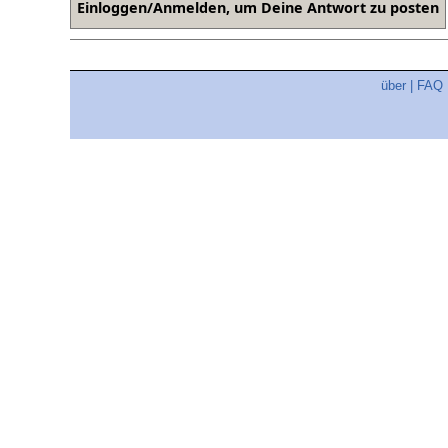
über
|
FAQ