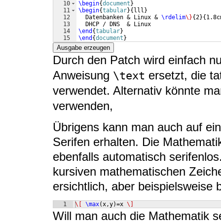
10
\begin
{
document
}
11
\begin
{
tabular
}
{
lll
}
12
  Datenbanken & Linux & 
\rdelim
\}
{
2
}
{
1.8c
13
  DHCP / DNS  & Linux
14
\end
{
tabular
}
15
\end
{
document
}
Ausgabe erzeugen
Durch den Patch wird einfach n
Anweisung
ersetzt, die ta
\text
verwendet. Alternativ könnte ma
verwenden,
Übrigens kann man auch auf ei
Serifen erhalten. Die Mathematik
ebenfalls automatisch serifenlos
kursiven mathematischen Zeichen
ersichtlich, aber beispielsweise b
1
\[
\max
(
x,y
)
=x 
\]
Will man auch die Mathematik se