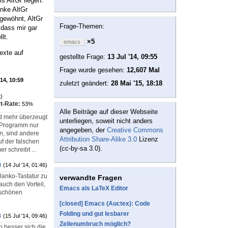
s AltGr liegen.
inke AltGr
 gewöhnt, AltGr
Frage-Themen:
 dass mir gar
lt.
×5
emacs
exte auf
gestellte Frage:
13 Jul '14, 09:55
Frage wurde gesehen:
12,607 Mal
'14, 10:59
zuletzt geändert:
28 Mai '15, 18:18
)
t-Rate:
53%
Alle Beiträge auf dieser Webseite
ld mehr überzeugt
unterliegen, soweit nicht anders
s Programm nur
angegeben, der
Creative Commons
n, sind andere
Attribution Share-Alike 3.0
Lizenz
f der falschen
(cc-by-sa 3.0).
r schreibt ...
d
(14 Jul '14, 01:46)
lanko-Tastatur zu
verwandte Fragen
auch den Vorteil,
Emacs als LaTeX Editor
n schönen
[closed] Emacs (Auctex): Code
Folding und gut lesbarer
3
(15 Jul '14, 09:46)
Zeilenumbruch möglich?
 besser sich die