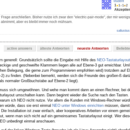
student
1
●
1
●
1
●
2
Akzeptier
 Frage anschließen. Bisher nutze ich zwar den "electric-pair-mode", der mir wenig
abnimmt, aber es bleibt immer noch mühsam.
sallustius
active answers
älteste Antworten
neueste Antworten
Beliebt
n generell: Grundsätzlich sollte die Eingabe mit Hilfe des
NEO-Tastaturlayou
 eckige und geschweifte Klammern liegen alle auf Ebene-3 gut erreichbar. Uml
hen Belegung, die gerne
zum Programmieren
empfohlen wird) trotzdem auf E
) zu finden. (Nebenbei bemerkt, werden sich die Freunde des großen-ß darü
ls normaler Großbuchstabe auf Ebene-2 liegt).
 muss sich umgewöhnen. Und wehe man kommt dann an einen Rechner, bei d
turlayout umschalten kann. Dann beginnt wieder die Suche nach den Tasten. 
, warum ich NEO nicht nutze. Vor allem die Kunden mit Windows-Rechner würd
en würde, dass sie erst einmal
NEO unter Windows einrichten
müssen, damit 
 Die Installation ist zwar einfach, aber kooperatives Arbeiten vor einem gem
 gut, wenn man sich nicht auf ein gemeinsames Tastaturlayout einigt. Wer die
r NEO unbedingt einmal anschauen.