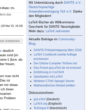
Mit Unterstützung durch
DANTE e.V.:
Deutschsprachige
t-Rate:
0%
Anwendervereinigung TeX e.V.
Danke
stens das
den Mitgliedern!
LaTeX-Bücher als Willkommens-
(28 Mai '15, 18:18)
Geschenk für DANTE Neumitglieder.
Mehr dazu:
LaTeX.net/verein
Aktuelle Beiträge im
Community-
este Antworten
Blog
:
DANTE-Frühjahrstagung März 2026
ts
deutlich
LaTeX Cookbook zweite Auflage
aute sind (im
erschienen
bene-1 (bzw. als
Der Online-Compiler TeXlive.net
ber freuen,
Das Forum goLaTeX.de ist erneuert
Einführung in ConTeXt
em man nicht
Spielkarten mit LaTeX
Das ist
Weiterer CTAN Spiegel-Server
en mir etwas
Mathematisches Modell plotten
ich ihnen
Diskussionsforen:
einsamen
ses Problem
goLaTeX
(Deutsch)
LaTeX.org
(Englisch)
TeXnique.fr
(französisch)