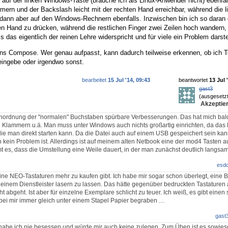
l auf der linken Windows-Taste (brauche ich als Linux-Anwender nicht) ebenfall
ern und der Backslash leicht mit der rechten Hand erreichbar, während die l
ir dann aber auf den Windows-Rechnern ebenfalls. Inzwischen bin ich so daran
 Hand zu drücken, während die restlichen Finger zwei Zeilen hoch wandern,
 das eigentlich der reinen Lehre widerspricht und für viele ein Problem darstel
ens Compose. Wer genau aufpasst, kann dadurch teilweise erkennen, ob ich T
ingebe oder irgendwo sonst.
bearbeitet
15 Jul '14, 09:43
beantwortet
13 Jul 
gast3
(ausgesetzt
Akzeptier
 Anordnung der "normalen" Buchstaben spürbare Verbesserungen. Das hat mich ba
i Klammern u.ä. Man muss unter Windows auch nichts großartig einrichten, da da
 die man direkt starten kann. Da die Datei auch auf einem USB gespeichert sein kan
 kein Problem ist. Allerdings ist auf meinem alten Netbook eine der mod4 Tasten au
t es, dass die Umstellung eine Weile dauert, in der man zunächst deutlich langsame
esd
eine NEO-Tastaturen mehr zu kaufen gibt. Ich habe mir sogar schon überlegt, eine B
 einem Dienstleister lasern zu lassen. Das hätte gegenüber bedruckten Tastaturen 
ht abgeht. Ist aber für einzelne Exemplare schlicht zu teuer. Ich weiß, es gibt eine
e bei mir immer gleich unter einem Stapel Papier begraben …
gast
habe ich nie besessen und würde mir auch keine zulegen. Zum Üben ist es sowieso