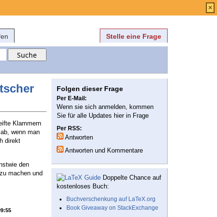
Anmelden
über
FAQ
×
fen
Stelle eine Frage
tscher
Folgen dieser Frage
Per E-Mail:
Wenn sie sich anmelden, kommen
Sie für alle Updates hier in Frage
eifte Klammern
Per RSS:
t ab, wenn man
Antworten
 direkt
Antworten und Kommentare
nstwie den
r zu machen und
Doppelte Chance auf
kostenloses Buch:
Buchverschenkung auf LaTeX.org
Book Giveaway on StackExchange
09:55