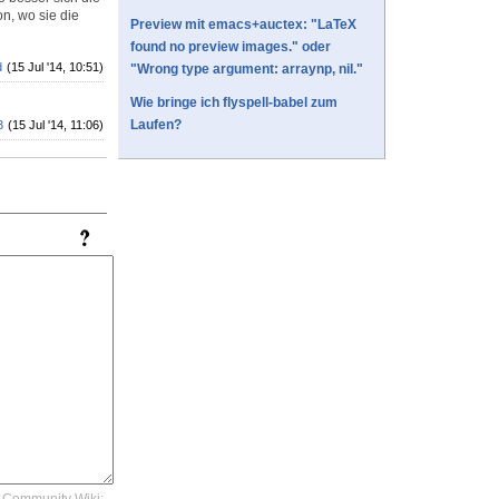
n, wo sie die
Preview mit emacs+auctex: "LaTeX
found no preview images." oder
d
(15 Jul '14, 10:51)
"Wrong type argument: arraynp, nil."
Wie bringe ich flyspell-babel zum
Laufen?
3
(15 Jul '14, 11:06)