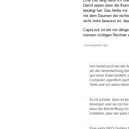
Eine Zeit lang hatte ich ma
Damit waren dann die Klamm
betätigt hat. Das fehlte m
mit dem Daumen der rechten
nicht mehr bewusst ist, dass
CapsLock ist bei mir übrig
meinem richtigen Rechner e
Permanenter link
neo bietet auch bei der
als die Vereinfachung be
aus einer Datei besteht,
Computer eigentlich auch
Seite und vor allem stimm
Es ist schade, dass es k
besorgen und sie mir bei
dass die Beschriftung nic
Aufsteller, aber der wär
Eine extra NEO-Tastatur 