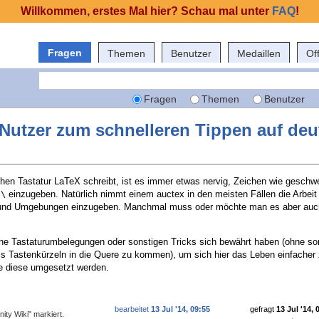
Willkommen, erstes Mal hier? Schau mal unter
FAQ
!
Fragen
Themen
Benutzer
Medaillen
Of
Fragen
Themen
Benutzer
Nutzer zum schnelleren Tippen auf deu
hen Tastatur LaTeX schreibt, ist es immer etwas nervig, Zeichen wie geschw
r
einzugeben. Natürlich nimmt einem auctex in den meisten Fällen die Arbei
\
nd Umgebungen einzugeben. Manchmal muss oder möchte man es aber auch
he Tastaturumbelegungen oder sonstigen Tricks sich bewährt haben (ohne so
cs Tastenkürzeln in die Quere zu kommen), um sich hier das Leben einfache
ie diese umgesetzt werden.
bearbeitet
13 Jul '14, 09:55
gefragt
13 Jul '14, 
ity Wiki" markiert.