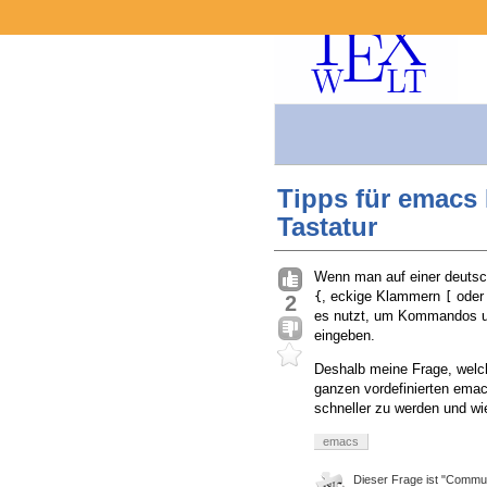
Tipps für emacs 
Tastatur
Wenn man auf einer deutsc
, eckige Klammern
ode
{
[
2
es nutzt, um Kommandos u
eingeben.
Deshalb meine Frage, welc
ganzen vordefinierten ema
schneller zu werden und w
emacs
Dieser Frage ist "Commun