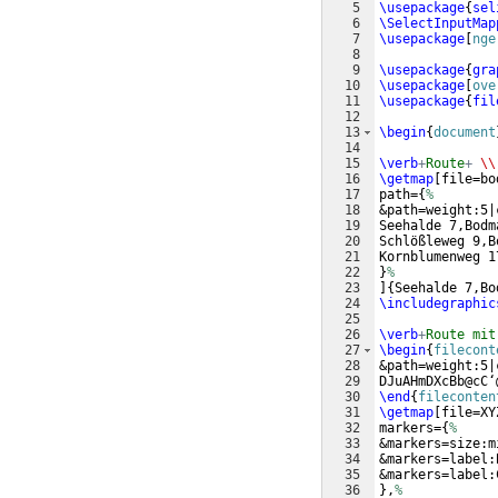
5
\usepackage
{
sel
6
\SelectInputMap
7
\usepackage
[
nge
8
9
\usepackage
{
gra
10
\usepackage
[
ove
11
\usepackage
{
fil
12
13
\begin
{
document
14
15
\verb
+
Route
+
\\
16
\getmap
[
file=bo
17
path=
{
%
18
&path=weight:5|
19
Seehalde 7,Bodm
20
Schlößleweg 9,B
21
Kornblumenweg 1
22
}
%
23
]
{
Seehalde 7,Bo
24
\includegraphic
25
26
\verb
+
Route mit
27
\begin
{
filecont
28
&path=weight:5|
29
DJuAHmDXcBb@cC‘
30
\end
{
fileconten
31
\getmap
[
file=XY
32
markers=
{
%
33
&markers=size:m
34
&markers=label:
35
&markers=label:
36
}
,
%