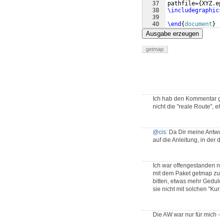
37
pathfile=
{
XYZ.e
38
\includegraphic
39
40
\end
{
document
}
Ausgabe erzeugen
getmap
Ich hab den Kommentar ga
nicht die "reale Route", e
@cis
: Da Dir meine Antwo
auf die Anleitung, in der 
Ich war offengestanden 
mit dem Paket getmap zu 
bitten, etwas mehr Gedul
sie nicht mit solchen "Ku
Die AW war nur für mich - 