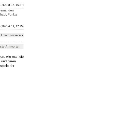
(26 Okt '14, 16:57)
 niemanden
ehabt, Punkte
(26 Okt '14, 17:25)
 1 more comments
este Antworten
ben, wie man die
e und deren
spiele der