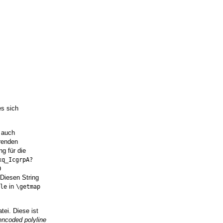
es sich
 auch
renden
g für die
xq_IcgrpA?


 Diesen String
in
le
\getmap
atei. Diese ist
encoded polyline