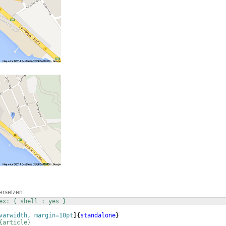
ersetzen:
ex: { shell : yes }
varwidth, margin=10pt
]
{
standalone
}
{article}