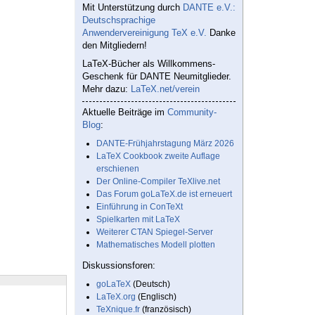
Mit Unterstützung durch
DANTE e.V.:
Deutschsprachige
Anwendervereinigung TeX e.V.
Danke
den Mitgliedern!
LaTeX-Bücher als Willkommens-
Geschenk für DANTE Neumitglieder.
Mehr dazu:
LaTeX.net/verein
Aktuelle Beiträge im
Community-
Blog
:
DANTE-Frühjahrstagung März 2026
LaTeX Cookbook zweite Auflage
erschienen
Der Online-Compiler TeXlive.net
Das Forum goLaTeX.de ist erneuert
Einführung in ConTeXt
Spielkarten mit LaTeX
Weiterer CTAN Spiegel-Server
Mathematisches Modell plotten
Diskussionsforen:
goLaTeX
(Deutsch)
LaTeX.org
(Englisch)
TeXnique.fr
(französisch)