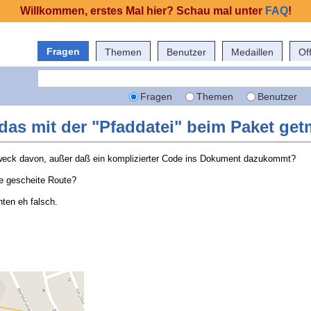
Willkommen, erstes Mal hier? Schau mal unter
FAQ
!
Fragen
Themen
Benutzer
Medaillen
Of
Fragen
Themen
Benutzer
 das mit der "Pfaddatei" beim Paket ge
 Zweck davon, außer daß ein komplizierter Code ins Dokument dazukommt?
ne gescheite Route?
nten eh falsch.