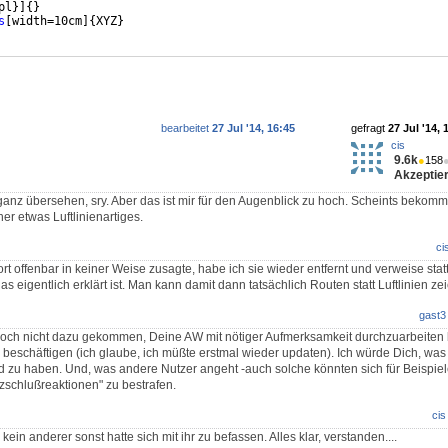
pl
}]
{
}
s
[
width=10cm
]
{
XYZ
}
bearbeitet
27 Jul '14, 16:45
gefragt
27 Jul '14, 
cis
9.6k
●
158
Akzeptier
nz übersehen, sry. Aber das ist mir für den Augenblick zu hoch. Scheints bekomm
her etwas Luftlinienartiges.
ci
rt offenbar in keiner Weise zusagte, habe ich sie wieder entfernt und verweise sta
das eigentlich erklärt ist. Man kann damit dann tatsächlich Routen statt Luftlinien ze
gast3
noch nicht dazu gekommen, Deine AW mit nötiger Aufmerksamkeit durchzuarbeiten 
beschäftigen (ich glaube, ich müßte erstmal wieder updaten). Ich würde Dich, was
d zu haben. Und, was andere Nutzer angeht -auch solche könnten sich für Beispiele
rzschlußreaktionen" zu bestrafen.
cis
kein anderer sonst hatte sich mit ihr zu befassen. Alles klar, verstanden....