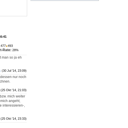
16:41
●
477
●
493
t-Rate:
28%
t man so ja eh
s
(30 Jul '14, 23:09)
ttdessen nur noch
ichnen.
(25 Okt '14, 21:03)
bzw. mich weiter
 mich angeht,
 interessieren-,
(25 Okt '14, 23:33)