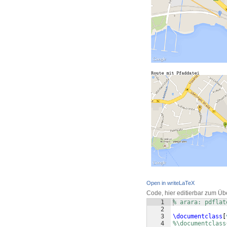
Open in writeLaTeX
Code, hier editierbar zum Üb
1
% arara: pdflat
2
3
\documentclass
[
4
%\documentclass