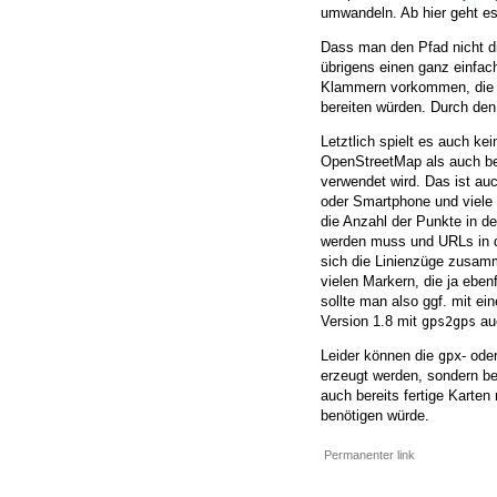
umwandeln. Ab hier geht e
Dass man den Pfad nicht d
übrigens einen ganz einfac
Klammern vorkommen, die be
bereiten würden. Durch de
Letztlich spielt es auch ke
OpenStreetMap als auch b
verwendet wird. Das ist au
oder Smartphone und viele 
die Anzahl der Punkte in d
werden muss und URLs in de
sich die Linienzüge zusam
vielen Markern, die ja ebe
sollte man also ggf. mit ei
Version 1.8 mit
auc
gps2gps
Leider können die
- ode
gpx
erzeugt werden, sondern bed
auch bereits fertige Karte
benötigen würde.
Permanenter link