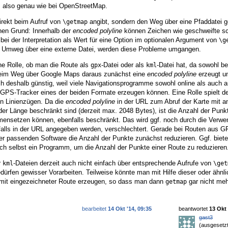
s also genau wie bei OpenStreetMap.
irekt beim Aufruf von
angibt, sondern den Weg über eine Pfaddatei g
\getmap
hen Grund: Innerhalb der
encoded polyline
können Zeichen wie geschweifte s
i der Interpretation als Wert für eine Option im optionalen Argument von
\g
n Umweg über eine externe Datei, werden diese Probleme umgangen.
ine Rolle, ob man die Route als
-Datei oder als
-Datei hat, da sowohl b
gpx
kml
eim Weg über Google Maps daraus zunächst eine
encoded polyline
erzeugt u
ch deshalb günstig, weil viele Navigationsprogramme sowohl online als auch
GPS-Tracker eines der beiden Formate erzeugen können. Eine Rolle spielt der
en Linienzügen. Da die
encoded polyline
in der URL zum Abruf der Karte mit 
r Länge beschränkt sind (derzeit max. 2048 Bytes), ist die Anzahl der Punk
mensetzen können, ebenfalls beschränkt. Das wird ggf. noch durch die Verw
nfalls in der URL angegeben werden, verschlechtert. Gerade bei Routen aus 
ner passenden Software die Anzahl der Punkte zunächst reduzieren. Ggf. biete
h selbst ein Programm, um die Anzahl der Punkte einer Route zu reduzieren
r
-Dateien derzeit auch nicht einfach über entsprechende Aufrufe von
kml
\get
ürfen gewisser Vorarbeiten. Teilweise könnte man mit Hilfe dieser oder ähnli
n mit eingezeichneter Route erzeugen, so dass man dann
gar nicht me
getmap
bearbeitet
14 Okt '14, 09:35
beantwortet
13 Okt 
gast3
(ausgesetzt