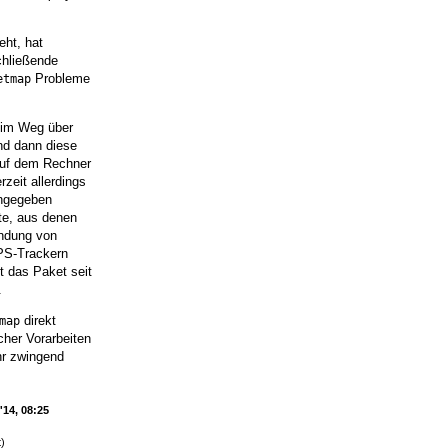
eht, hat
chließende
Probleme
etmap
eim Weg über
nd dann diese
 auf dem Rechner
zeit allerdings
angegeben
te, aus denen
endung von
GPS-Trackern
t das Paket seit
.
direkt
map
cher Vorarbeiten
hr zwingend
'14, 08:25
)