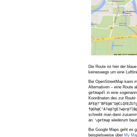
Die Route ist hier der blau
keineswegs um eine Luftlin
Bei OpenStreetMap kann ma
Alternativen – eine Route 
in eine sogenan
getmapdl
Koordinaten des zur Route
AFE@?^BFE@A^U@CLQXEZU?
f@Gh@C^A?e@?gE?w@r@?lB
schreibt man dann zusamm
an.
wiederum baut 
\getmap
Bei Google Maps geht es g
beispielsweise über
My Ma