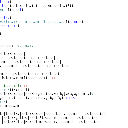
input
}
pings
{
adieresis=
{
ä
}
,  germandbls=
{
ß
}}
rman
]
{
babel
}
phicx
}
rwrite=true, mode=gm, language=de
]
{
getmap
}
econtents
}
}
densee1, 
%zoom=17, 
color:orange|
an-Ludwigshafen,Deutschland|
odman-Ludwigshafen,Deutschland|
7, Bodman-Ludwigshafen, Deutschland
dman-Ludwigshafen,Deutschland
}
s
[
width=10cm
]
{
bodensee1
}
\\
 Pfaddatei
+
\\
ents*
}
{
XYZ.epl
}
color:orange|enc:okydHa
}
peAXOHi@jANv@A@kJJmFAi
%
@gC^_DV
}
CJaCF
{
APaBVkBdAyEf@qC‘@
{
B
\aDSwB
ts*
}
Z, mode=gm,
id|label:A|color:green|Seehalde 7,Bodman-Ludwigshafen
B|color:yellow|Schlößleweg 19,Bodman-Ludwigshafen
C|color:blue|Kornblumenweg 17, Bodman-Ludwigshafen