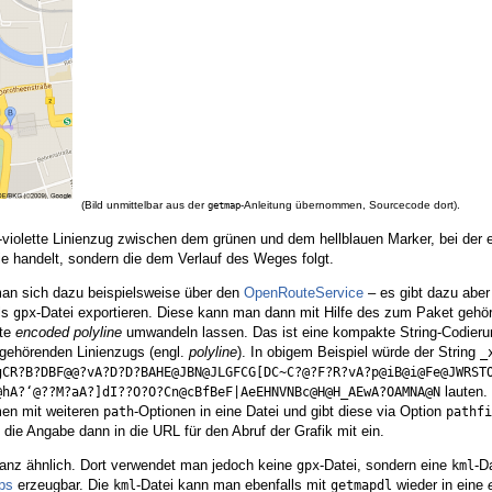
(Bild unmittelbar aus der
-Anleitung übernommen, Sourcecode dort).
getmap
e-violette Linienzug zwischen dem grünen und dem hellblauen Marker, bei der 
ie handelt, sondern die dem Verlauf des Weges folgt.
n sich dazu beispielsweise über den
OpenRouteService
– es gibt dazu aber
als
-Datei exportieren. Diese kann man dann mit Hilfe des zum Paket gehö
gpx
nte
encoded polyline
umwandeln lassen. Das ist eine kompakte String-Codierun
 gehörenden Linienzugs (engl.
polyline
). In obigem Beispiel würde der String
_
gCR?B?DBF@@?vA?D?D?BAHE@JBN@JLGFCG[DC~C?@?F?R?vA?p@iB@i@Fe@JWRSTO
lauten.
@hA?‘@??M?aA?]dI??O?O?Cn@cBfBeF|AeEHNVNBc@H@H_AEwA?OAMNA@N
en mit weiteren
-Optionen in eine Datei und gibt diese via Option
path
pathfi
die Angabe dann in die URL für den Abruf der Grafik mit ein.
anz ähnlich. Dort verwendet man jedoch keine
-Datei, sondern eine
-D
gpx
kml
ps
erzeugbar. Die
-Datei kann man ebenfalls mit
wieder in eine
kml
getmapdl