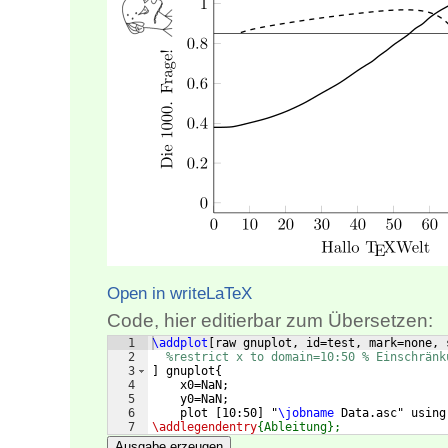
Open in writeLaTeX
Code, hier editierbar zum Übersetzen:
1
\addplot
[
raw gnuplot, id=test, mark=none, 
2
%restrict x to domain=10:50 % Einschränk
3
]
 gnuplot
{
4
    x0=NaN;
5
    y0=NaN;
6
    plot 
[
10:50
]
 "
\jobname
 Data.asc" using
7
\addlegendentry
{Ableitung};
Ausgabe erzeugen