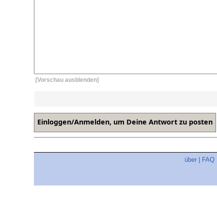
[Vorschau ausblenden]
über
|
FAQ