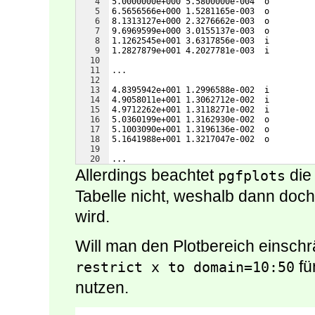
4
5.0000000e+000 5.5800000e-004  o
5
6.5656566e+000 1.5281165e-003  o
6
8.1313127e+000 2.3276662e-003  o
7
9.6969599e+000 3.0155137e-003  o
8
1.1262545e+001 3.6317856e-003  i
9
1.2827879e+001 4.2027781e-003  i
10
11
...
12
13
4.8395942e+001 1.2996588e-002  i
14
4.9058011e+001 1.3062712e-002  i
15
4.9712262e+001 1.3118271e-002  i
16
5.0360199e+001 1.3162930e-002  o
17
5.1003090e+001 1.3196136e-002  o
18
5.1641988e+001 1.3217047e-002  o
19
20
...
Allerdings beachtet
die 
pgfplots
Tabelle nicht, weshalb dann doch
wird.
Will man den Plotbereich einsch
fü
restrict x to domain=10:50
nutzen.