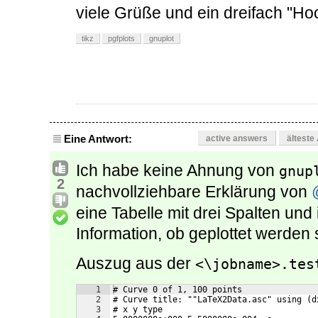
viele Grüße und ein dreifach "Hoc
tikz
pgfplots
gnuplot
Eine Antwort:
active answers
älteste
Ich habe keine Ahnung von
gnup
2
nachvollziehbare Erklärung von
eine Tabelle mit drei Spalten und i
Information, ob geplottet werden s
Auszug aus der
<\jobname>.tes
1
# Curve 0 of 1, 100 points
2
# Curve title: ""LaTeX2Data.asc" using (d
3
# x y type