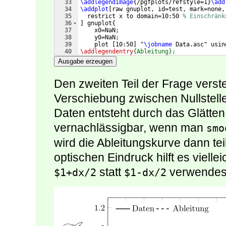
33
\addlegendimage
{
/pgfplots/refstyle=1
}
\add
34
\addplot
[
raw gnuplot, id=test, mark=none,
35
  restrict x to domain=10:50 
% Einschränk
36
]
 gnuplot
{
37
    x0=NaN;
38
    y0=NaN;
39
    plot 
[
10:50
]
 "
\jobname
 Data.asc" usin
40
\addlegendentry
{Ableitung};
41
\draw
 (axis cs: 0,0) -- (axis cs: 90,0); 
Ausgabe erzeugen
Den zweiten Teil der Frage verste
Verschiebung zwischen Nullstell
Daten entsteht durch das Glätten 
vernachlässigbar, wenn man
smo
wird die Ableitungskurve dann tei
optischen Eindruck hilft es vielle
statt
verwendes
$1+dx/2
$1-dx/2