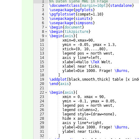
1
%% Daten siehe MWE in Frage 
2
\documentclass
[
margin=10pt
]
{
standalone
}
3
\usepackage
{
pgfplots
}
4
\pgfplotsset
{
compat=1.10
}
5
\usepackage
{
siunitx
}
6
\usepackage
{
simpsons
}
7
\begin
{
document
}
8
\begin
{
tikzpicture
}
9
\begin
{
axis
}
[
10
  xmin=0,xmax=90,
11
  ymin = -0.05, ymax = 1.3,
12
  xtick=
{
0, 10,...,80
}
,       
13
  legend pos = north west,
14
  axis y line*=left,
15
  xlabel=Hallo 
\TeX
 Welt,
16
  xlabel near ticks,
17
  ylabel=Die 1000. Frage! 
\Burns
,
18
]
19
\addplot
[
black,smooth,thick
]
 table 
[
x ind
20
\end
{
axis
}
21
22
\begin
{
axis
}
[
23
  xmin = 0, xmax = 90,
24
  ymin = -0.1, ymax = 0.05,  
25
  legend pos = north west,
26
  legend columns=2,
27
  legend style=
{
draw=none
}
,
28
  hide x axis,
29
  axis y line*=right,
30
  ylabel=Die 1000. Frage! 
\Burns
,
31
  ylabel near ticks,
32
]