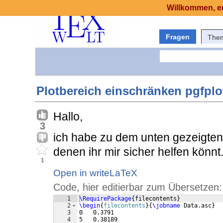
Willkommen, er
Fragen
The
Plotbereich einschränken pgfplo
Hallo,
3
ich habe zu dem unten gezeigten 
denen ihr mir sicher helfen könnt.
1
Open in writeLaTeX
Code, hier editierbar zum Übersetzen:
1
\RequirePackage
{
filecontents
}
2
\begin
{
filecontents
}
{
\jobname
 Data.asc
}
3
0   0.3791
4
5   0.38189