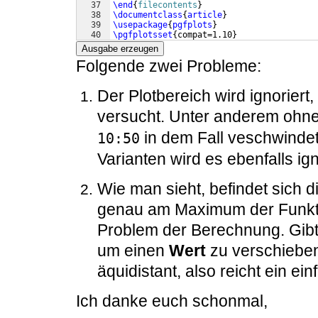
37
\end
{
filecontents
}
38
\documentclass
{
article
}
39
\usepackage
{
pgfplots
}
40
\pgfplotsset
{
compat=1.10
}
41
\usepackage
{
siunitx
}
Ausgabe erzeugen
Folgende zwei Probleme:
Der Plotbereich wird ignoriert
versucht. Unter anderem ohn
in dem Fall veschwindet
10:50
Varianten wird es ebenfalls ign
Wie man sieht, befindet sich di
genau am Maximum der Funktio
Problem der Berechnung. Gibt 
um einen
Wert
zu verschieben
äquidistant, also reicht ein ein
Ich danke euch schonmal,