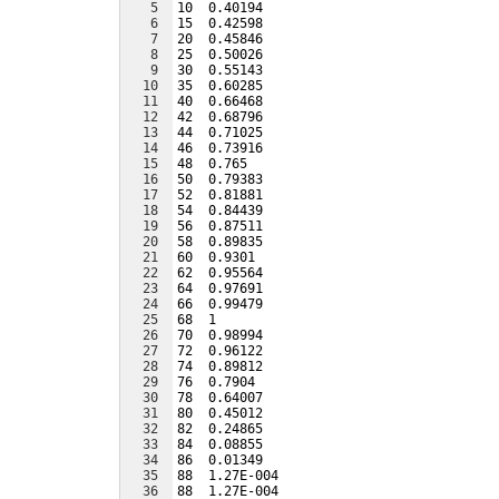
5
10  0.40194
6
15  0.42598
7
20  0.45846
8
25  0.50026
9
30  0.55143
10
35  0.60285
11
40  0.66468
12
42  0.68796
13
44  0.71025
14
46  0.73916
15
48  0.765
16
50  0.79383
17
52  0.81881
18
54  0.84439
19
56  0.87511
20
58  0.89835
21
60  0.9301
22
62  0.95564
23
64  0.97691
24
66  0.99479
25
68  1
26
70  0.98994
27
72  0.96122
28
74  0.89812
29
76  0.7904
30
78  0.64007
31
80  0.45012
32
82  0.24865
33
84  0.08855
34
86  0.01349
35
88  1.27E-004
36
88  1.27E-004