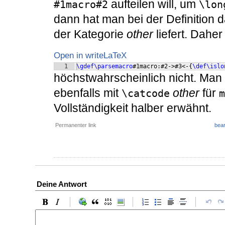
aufteilen will, um
#1macro#2
\lon
dann hat man bei der Definition
der Kategorie
other
liefert. Daher
Open in writeLaTeX
1
\gdef\parsemacro
#1macro:#2->#3<-
{
\def\islo
höchstwahrscheinlich nicht. Man
ebenfalls mit
other
für
\catcode
m
Vollständigkeit halber erwähnt.
Permanenter link
bear
Deine Antwort