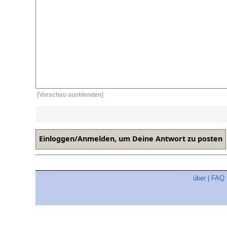
[Vorschau ausblenden]
über
|
FAQ