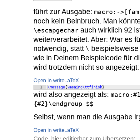
führt zur Ausgabe:
macro:->[fam
noch kein Beinbruch. Man könnte
auch wirklich 92 i
\escapgechar
weiterverarbeitet. Aber: War es f
notwendig, statt
beispielsweis
\
wie in Deinem Beispielcode für di
wird trotzdem nicht so angezeigt:
Open in writeLaTeX
1
\message
{
\meaing\ttfinish
}
wird also angezeigt als:
macro:#1
{#2}\endgroup $$
Selbst, wenn man die Ausgabe irg
Open in writeLaTeX
Code, hier editierbar zum Übersetzen: