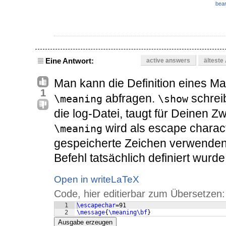
bear
Eine Antwort:
active answers
älteste
Man kann die Definition eines Ma
1
abfragen.
schreib
\meaning
\show
die log-Datei, taugt für Deinen Z
wird als escape charac
\meaning
gespeicherte Zeichen verwenden
Befehl tatsächlich definiert wurde.
Open in writeLaTeX
Code, hier editierbar zum Übersetzen:
1
\escapechar
=91
2
\message
{
\meaning\bf
}
Ausgabe erzeugen