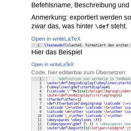
Befehlsname, Beschreibung und 
Anmerkung: exportiert werden sol
zwar das, was hinter
steht.
\def
Open in writeLaTeX
1
\texnewdef
[
slanted, Formatiert den ersten 
Hier das Beispiel
Open in writeLaTeX
Code, hier editierbar zum Übersetzen:
1
%definition von verbatim in TeXBook
2
\outer\def\begindisplay
{
\obeylines\startd
3
{
\obeylines\gdef\startdisplay
#1
4
{
\catcode
`
\^
^M=5
$$#1
\halign
|
\bgroup\inden
5
\outer\def\enddisplay
{
\crcr\egroup
$$
}
6
\chardef\other
=12
7
\def\ttverbatim
{
\begingroup
\catcode
`
\\
=
\
8
\catcode
`
\}
=
\other
\catcode
`
\$
=
\other
\ca
9
\catcode
`
\#
=
\other
\catcode
`
\%
=
\other
\ca
10
\catcode
`
\_
=
\other
\catcode
`
\^
=
\other
11
\obeyspaces
\obeylines
\tt
}
12
{
\obeyspaces\gdef
{
\ 
}}
% \obeyspaces now
13
\outer\def\begintt
{
$$
\let\par
=
\endgraf
\t