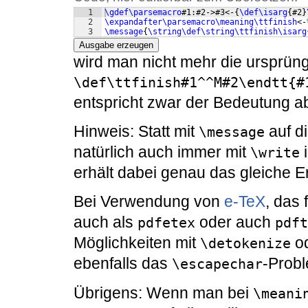
1
\gdef\parsemacro
#1:#2->#3<-
{
\def\isarg
{
#2
}
2
\expandafter\parsemacro\meaning\ttfinish
<-
3
\message
{
\string\def\string\ttfinish\isarg
Ausgabe erzeugen
wird man nicht mehr die ursprüngl
\def\ttfinish#1^^M#2\endtt{#
entspricht zwar der Bedeutung abe
Hinweis: Statt mit
auf d
\message
natürlich auch immer mit
i
\write
erhält dabei genau das gleiche E
Bei Verwendung von
e-TeX
, das 
auch als
oder auch
pdfetex
pdft
Möglichkeiten mit
o
\detokenize
ebenfalls das
-Probl
\escapechar
Übrigens: Wenn man bei
\meani