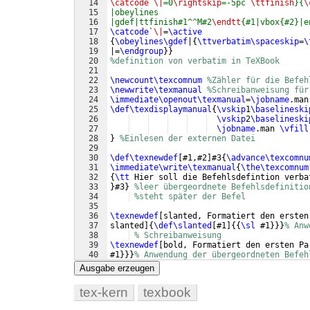
14
\catcode
`
\|
=0
\rightskip
=-5pc 
\ttfinish
}{
\
15
|obeylines 
16
|gdef|ttfinish#1^^M#2
\endtt
{#1|vbox{#2}|e
17
\catcode
`
\|
=
\active
18
{
\obeylines\gdef
|
{
\ttverbatim\spaceskip
=
\
19
|=
\endgroup
}}
20
%definition von verbatim in TeXBook
21
22
\newcount\texcomnum
%Zähler für die Befeh
23
\newwrite\texmanual
%Schreibanweisung für
24
\immediate\openout\texmanual
=
\jobname
.man
25
\def\texdisplaymanual
{
\vskip
1
\baselineski
26
\vskip
2
\baselineski
27
\jobname
.man 
\vfill
28
}
%Einlesen der externen Datei
29
30
\def\texnewdef
[
#1,#2
]
#3
{
\advance\texcomnu
31
\immediate\write\texmanual
{
\the\texcomnum
32
{
\tt
 Hier soll die Befehlsdefintion verba
33
}
#3
}
%leer übergeordnete Befehlsdefinitio
34
%steht später der Befel
35
36
\texnewdef
[
slanted, Formatiert den ersten
37
slanted
]
{
\def\slanted
[
#1
]
{{
\sl
 #1
}}}
% Anw
38
% Schreibanweisung
39
\texnewdef
[
bold, Formatiert den ersten Pa
40
#1
}}}
% Anwendung der übergeordneten Befeh
41
% Schreibanweisung
Ausgabe erzeugen
tex-kern
texbook