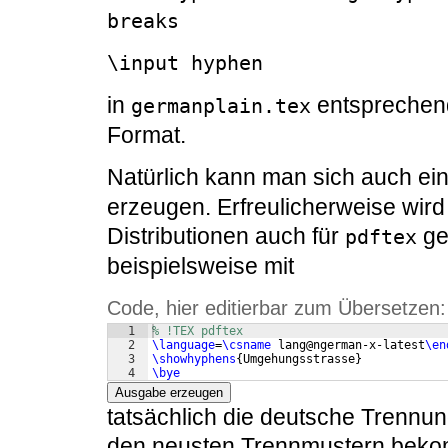
breaks
\input hyphen
in
entsprechend
germanplain.tex
Format.
Natürlich kann man sich auch ein
erzeugen. Erfreulicherweise wird
Distributionen auch für
ge
pdftex
beispielsweise mit
Code, hier editierbar zum Übersetzen:
1
% !TEX pdftex
2
\language
=
\csname
 lang@ngerman-x-latest
\en
3
\showhyphens
{
Umgehungsstrasse
}
4
\bye
Ausgabe erzeugen
tatsächlich die deutsche Trenn
den neusten Trennmustern bek