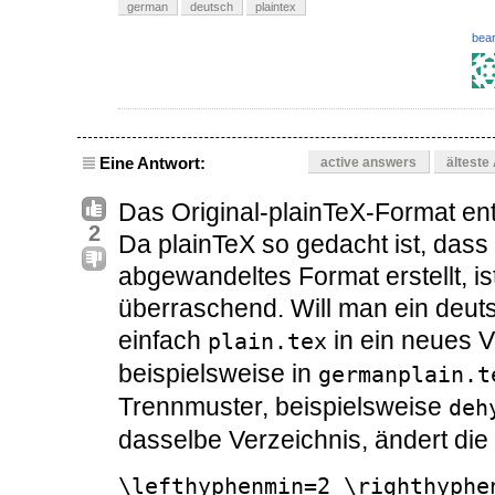
german
deutsch
plaintex
bear
Eine Antwort:
active answers
älteste
Das Original-plainTeX-Format ent
2
Da plainTeX so gedacht ist, dass 
abgewandeltes Format erstellt, is
überraschend. Will man ein deut
einfach
in ein neues V
plain.tex
beispielsweise in
germanplain.t
Trennmuster, beispielsweise
deh
dasselbe Verzeichnis, ändert die
\lefthyphenmin=2 \righthyphe