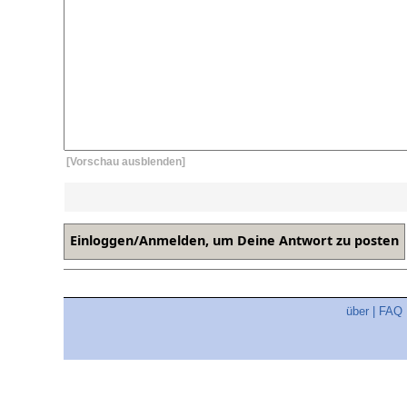
[Vorschau ausblenden]
über
|
FAQ