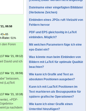
[closed] Bilder werden nicht angezeigt
Dateiname einer eingefügten Bilddatei
(Verbotene Zeichen)
Einbinden eines JPGs ruft Vielzahl von
Fehlern hervor
'21, 08:58
PDF und EPS gleichzeitig in LaTeX
●
43
●
65
einbinden. Möglich?
t-Rate:
51%
in den Foren
Mit welchen Parametern füge ich eine
eps-Datei ein?
(17 Mär '21, 09:12)
Was könnte man beim Einbinden von
Weil David und ich
Bildern mit LaTeX für optimale Qualität
beachten?
(17 Mär '21, 09:59)
Wie kann ich Grafik und Text an
abe" belassen,
absoluten Positionen ausgeben?
und (La)TeX
Kann ich mit LuaTeX Positionen im
Text markieren als Bezugspunkte für
(17 Mär '21, 10:18)
spätere grafische Operationen?
umente), »PDF-
»Ergebnis«
Wie kann ich einer Grafik einen
heint ja nachdem
Untertitel hinzufügen?