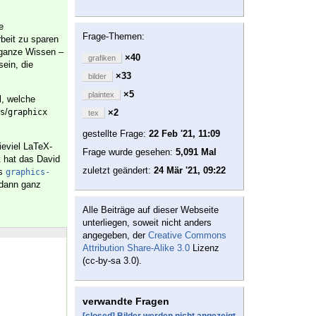
e
Frage-Themen:
beit zu sparen
 ganze Wissen –
×40
grafiken
ein, die
×33
bilder
×5
plaintex
l, welche
/
s
graphicx
×2
tex
gestellte Frage:
22 Feb '21, 11:09
ieviel LaTeX-
Frage wurde gesehen:
5,091 Mal
hat das David
x
zuletzt geändert:
24 Mär '21, 09:22
es
graphics-
 dann ganz
Alle Beiträge auf dieser Webseite
unterliegen, soweit nicht anders
angegeben, der
Creative Commons
Attribution Share-Alike 3.0
Lizenz
(cc-by-sa 3.0).
verwandte Fragen