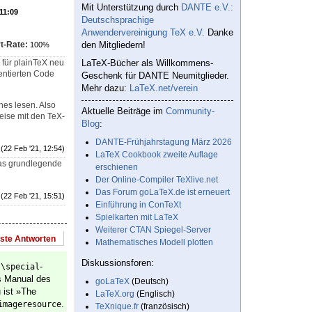
Mit Unterstützung durch
DANTE e.V.:
 11:09
Deutschsprachige
Anwendervereinigung TeX e.V.
Danke
t-Rate:
den Mitgliedern!
100%
 für plainTeX neu
LaTeX-Bücher als Willkommens-
entierten Code
Geschenk für DANTE Neumitglieder.
Mehr dazu:
LaTeX.net/verein
nes lesen. Also
Aktuelle Beiträge im
Community-
ise mit den TeX-
Blog
:
DANTE-Frühjahrstagung März 2026
(22 Feb '21, 12:54)
LaTeX Cookbook zweite Auflage
 das grundlegende
erschienen
Der Online-Compiler TeXlive.net
Das Forum goLaTeX.de ist erneuert
(22 Feb '21, 15:51)
Einführung in ConTeXt
Spielkarten mit LaTeX
Weiterer CTAN Spiegel-Server
este Antworten
Mathematisches Modell plotten
Diskussionsforen:
r
-
\special
s Manual des
goLaTeX
(Deutsch)
 ist »The
LaTeX.org
(Englisch)
.
imageresource
TeXnique.fr
(französisch)