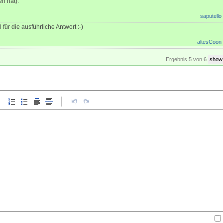
n hat).
saputello
ür die ausführliche Antwort :-)
altesCoon
Ergebnis 5 von 6
show