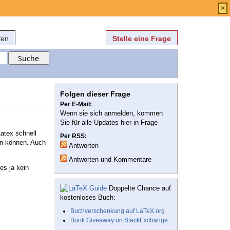
Anmelden
über
FAQ
×
fen
Stelle eine Frage
Folgen dieser Frage
Per E-Mail:
Wenn sie sich anmelden, kommen
Sie für alle Updates hier in Frage
Latex schnell
Per RSS:
en können. Auch
Antworten
Antworten und Kommentare
es ja kein
Doppelte Chance auf
kostenloses Buch:
Buchverschenkung auf LaTeX.org
Book Giveaway on StackExchange