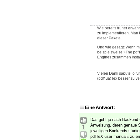
Wie bereits früher erwäh
zu implementieren. Man 
dieser Pakete.
Und wie gesagt: Wenn man
beispielsweise »The pdf
Engines zusammen install
Vielen Dank saputello für
(pdf/lua)Tex besser zu ve
Eine Antwort:
Das geht je nach Backend u
Anweisung, deren genaue 
1
jeweiligen Backends studi
pdfTeX user manual« zu e