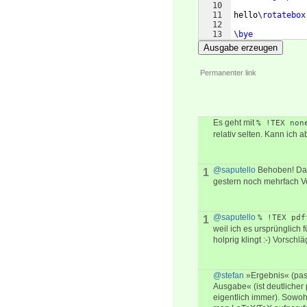
10
11
hello
\rotatebox
12
13
\bye
Ausgabe erzeugen
Permanenter link
Es geht mit
% !TEX non
relativ selten. Kann ich
@saputello
Behoben! D
1
gestern noch mehrfach V
@saputello
% !TEX pdf
1
weil ich es ursprünglich
holprig klingt :-) Vorsch
@stefan
»Ergebnis« (pass
Ausgabe« (ist deutlicher
eigentlich immer). Sow