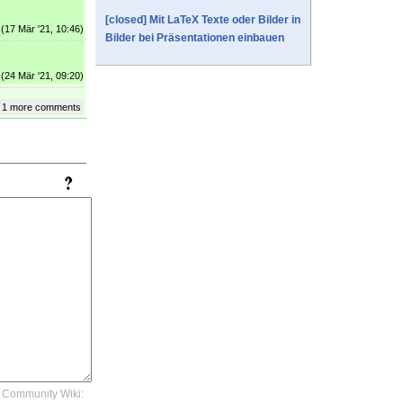
[closed] Mit LaTeX Texte oder Bilder in
(17 Mär '21, 10:46)
Bilder bei Präsentationen einbauen
(24 Mär '21, 09:20)
 1 more comments
Community Wiki: