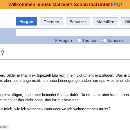
Willkommen, erstes Mal hier? Schau mal unter
FAQ
!
Fragen
Themen
Benutzer
Medaillen
Of
Fragen
Themen
Benutzer
x?
en, Bilder in PlainTex (speziell LuaTex) in ein Dokument einzufügen. Was in 
Tex aber noch lange nicht. Ich habe Lösungen gefunden, die eps-Files einbind
.
jpg einzufügen, finde aber keinerlei Ansatz dafür. Da es Latex aber kann, kann 
türlich ist das nicht ohne, das ist mir bewusst.
ür mich, wie ich vorgehen kann oder wo ich weiterforschen muss?
aintex