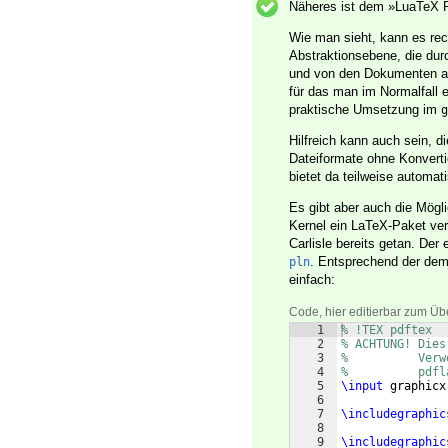
Näheres ist dem »LuaTeX 
Wie man sieht, kann es re
Abstraktionsebene, die dur
und von den Dokumenten an 
für das man im Normalfall 
praktische Umsetzung im
g
Hilfreich kann auch sein, d
Dateiformate ohne Konvert
bietet da teilweise automa
Es gibt aber auch die Mögl
Kernel ein LaTeX-Paket ve
Carlisle bereits getan. Der
. Entsprechend der dem 
pln
einfach:
Code, hier editierbar zum Üb
1
% !TEX pdftex
2
% ACHTUNG! Dies
3
%          Verw
4
%          pdfl
5
\input
 graphicx
6
7
\includegraphic
8
9
\includegraphic