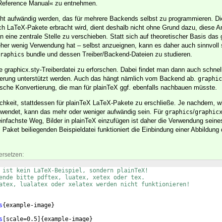
Reference Manual« zu entnehmen.
cht aufwändig werden, das für mehrere Backends selbst zu programmieren. Di
ch LaTeX-Pakete erbracht wird, dient deshalb nicht ohne Grund dazu, diese Ar
eine zentrale Stelle zu verschieben. Statt sich auf theoretischer Basis das
eher wenig Verwendung hat – selbst anzueignen, kann es daher auch sinnvoll s
bundle und dessen Treiber/Backend-Dateien zu studieren.
raphics
ie graphicx.sty-Treiberdatei zu erforschen. Dabei findet man dann auch schnel
ierung unterstützt werden. Auch das hängt nämlich vom Backend ab.
graphic
tische Konvertierung, die man für plainTeX ggf. ebenfalls nachbauen müsste.
ichkeit, stattdessen für plainTeX LaTeX-Pakete zu erschließe. Je nachdem, w
rwendet, kann das mehr oder weniger aufwändig sein. Für
/
graphics
graphic
 einfachste Weg, Bilder in plainTeX einzufügen ist daher die Verwendung sein
Paket beiliegenden Beispieldatei funktioniert die Einbindung einer Abbildung
ersetzen:
 ist kein LaTeX-Beispiel, sondern plainTeX!
ende bitte pdftex, luatex, xetex oder tex.
atex, lualatex oder xelatex werden nicht funktionieren!
s
{
example-image
}
s
[
scale=0.5
]
{
example-image
}