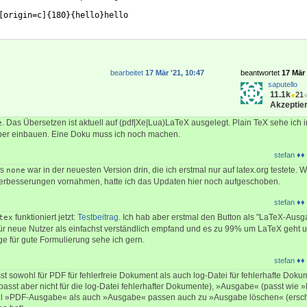
[
origin=c
]
{
180
}
{
hello
}
hello
bearbeitet
17 Mär '21, 10:47
beantwortet
17 Mär 
saputello
11.1k
●
21
Akzeptier
. Das Übersetzen ist aktuell auf (pdf|Xe|Lua)LaTeX ausgelegt. Plain TeX sehe ich 
e
 aber einbauen. Eine Doku muss ich noch machen.
stefan ♦♦
as
war in der neuesten Version drin, die ich erstmal nur auf latex.org testete. 
none
erbesserungen vornahmen, hatte ich das Updaten hier noch aufgeschoben.
stefan ♦♦
funktioniert jetzt:
Testbeitrag
. Ich hab aber erstmal den Button als "LaTeX-Ausg
tex
 für neue Nutzer als einfachst verständlich empfand und es zu 99% um LaTeX geht 
läge für gute Formulierung sehe ich gern.
stefan ♦♦
t sowohl für PDF für fehlerfreie Dokument als auch log-Datei für fehlerhafte Dok
 passt aber nicht für die log-Datei fehlerhafter Dokumente), »Ausgabe« (passt wie 
ohl »PDF-Ausgabe« als auch »Ausgabe« passen auch zu »Ausgabe löschen« (ersc