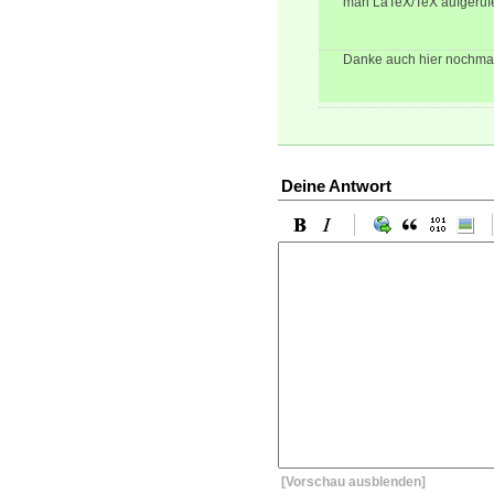
man LaTeX/TeX aufgerufe
Danke auch hier nochmal f
Deine Antwort
[Vorschau ausblenden]