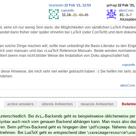
bearbeitet
22 Feb '21, 12:53
gefragt
22 Feb '21,
saputello
altesCoon
11.1k
81
●
21
●
43
●
65
●
3
●
7
Akzeptier
nt, sehe ich nur wenig Sinn darin, die Möglichkeiten von sämtlichen LaTeX-Paketen
landet dann früher oder später ohnehin bei LaTeX (oder ConTeXt) und dem dokum
 solche Dinge machen will, sollte man unbedingt die Basis-Literatur zu den Engi
TeX user manual« und das »LuaTeX Reference Manual«. Beide werden normalerwe
iert (wenn man nicht blöder Weise die Installation von Doku abgeschaltet hat).
saputello
 diese Hinweise, die mich sehr viel weiter gebracht haben :-) Sie helfen mir sehr,
rstehen.
altesCoon
active answers
älteste Antworten
neueste Antworten
Beliebt
nterschiedlich. Bei
-Backends geht es beispielsweise üblicherweise pe
dvi…
Syntax auch noch vom genauen Backend abhängen kann. Man muss also da
eren. Beim
-Backend geht es hingegen über
. Näheres dazu
pdftex
\pdfximage
ntnehmen. Bei LuaTeX geht es entsprechend über
/
\saveimageresource
\use