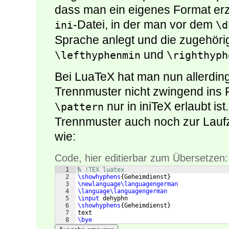
dass man ein eigenes Format erz
-Datei, in der man vor dem
ini
\d
Sprache anlegt und die zugehöri
und
\lefthyphenmin
\righthyph
Bei LuaTeX hat man nun allerding
Trennmuster nicht zwingend ins 
nur in iniTeX erlaubt i
\pattern
Trennmuster auch noch zur Lauf
wie:
Code, hier editierbar zum Übersetzen:
1
% !TEX luatex
2
\showhyphens
{
Geheimdienst
}
3
\newlanguage\languagengerman
4
\language\languagengerman
5
\input
 dehyphn
6
\showhyphens
{
Geheimdienst
}
7
text
8
\bye