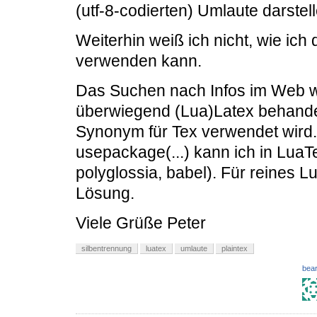
(utf-8-codierten) Umlaute darstell
Weiterhin weiß ich nicht, wie ic
verwenden kann.
Das Suchen nach Infos im Web w
überwiegend (Lua)Latex behandel
Synonym für Tex verwendet wird.
usepackage(...) kann ich in LuaT
polyglossia, babel). Für reines L
Lösung.
Viele Grüße Peter
silbentrennung
luatex
umlaute
plaintex
bear