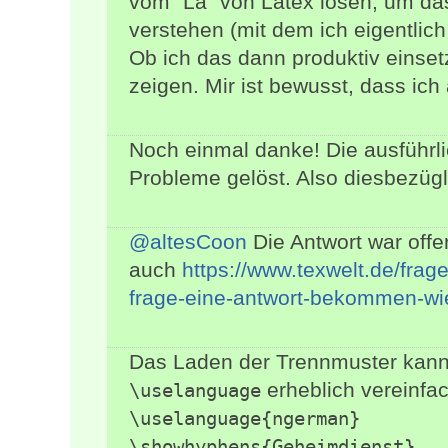
vom "La" von Latex lösen, um da
verstehen (mit dem ich eigentlic
Ob ich das dann produktiv einset
zeigen. Mir ist bewusst, dass ich 
Noch einmal danke! Die ausführl
Probleme gelöst. Also diesbezügli
@altesCoon
Die Antwort war offen
auch
https://www.texwelt.de/fra
frage-eine-antwort-bekommen-wie
Das Laden der Trennmuster kann
erheblich vereinfa
\uselanguage
\uselanguage{ngerman}

\showhyphens{Geheimdienst}
