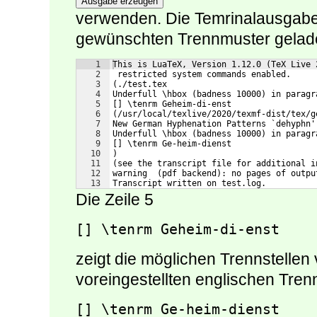
Ausgabe erzeugen
verwenden. Die Temrinalausgabe z
gewünschten Trennmuster gelad
1
This is LuaTeX, Version 1.12.0 (TeX Live 
2
 restricted system commands enabled.
3
(./test.tex
4
Underfull \hbox (badness 10000) in paragr
5
[] \tenrm Geheim-di-enst
6
(/usr/local/texlive/2020/texmf-dist/tex/g
7
New German Hyphenation Patterns `dehyphn'
8
Underfull \hbox (badness 10000) in paragr
9
[] \tenrm Ge-heim-dienst
10
)
11
(see the transcript file for additional i
12
warning  (pdf backend): no pages of outpu
13
Transcript written on test.log.
Die Zeile 5
[] \tenrm Geheim-di-enst
zeigt die möglichen Trennstelle
voreingestellten englischen Tre
[] \tenrm Ge-heim-dienst