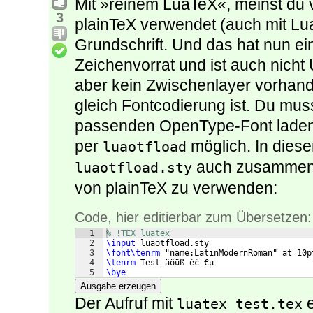
Mit »reinem LuaTeX«, meinst du 
3
plainTeX verwendet (auch mit L
Grundschrift. Und das hat nun e
Zeichenvorrat und ist auch nicht 
aber kein Zwischenlayer vorhan
gleich Fontcodierung ist. Du muss
passenden OpenType-Font laden. 
per
möglich. In diese
luaotfload
auch zusammen
luaotfload.sty
von plainTeX zu verwenden:
Code, hier editierbar zum Übersetzen:
1
% !TEX luatex
2
\input
 luaotfload.sty
3
\font\tenrm
 "name:LatinModernRoman" at 10p
4
\tenrm
 Test äöüß éĉ €µ
5
\bye
Ausgabe erzeugen
Der Aufruf mit
e
luatex test.tex