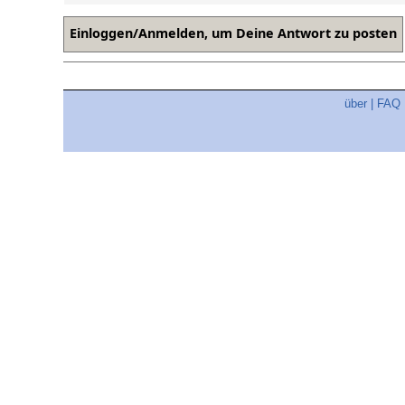
über
|
FAQ