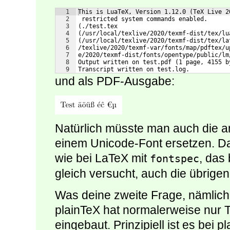
1
This is LuaTeX, Version 1.12.0 (TeX Live 2
2
 restricted system commands enabled.
3
(./test.tex
4
(/usr/local/texlive/2020/texmf-dist/tex/lu
5
(/usr/local/texlive/2020/texmf-dist/tex/la
6
/texlive/2020/texmf-var/fonts/map/pdftex/u
7
e/2020/texmf-dist/fonts/opentype/public/lm
8
Output written on test.pdf (1 page, 4155 b
9
Transcript written on test.log.
und als PDF-Ausgabe:
Natürlich müsste man auch die a
einem Unicode-Font ersetzen. Das
wie bei LaTeX mit
, das
fontspec
gleich versucht, auch die übrige
Was deine zweite Frage, nämlich
plainTeX hat normalerweise nur 
eingebaut. Prinzipiell ist es bei 