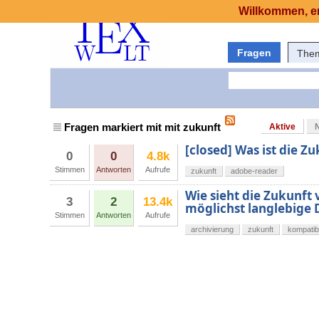
Willkommen, er
Fragen
The
Fragen markiert mit mit zukunft
Aktive
[closed] Was ist die Z
0
0
4.8k
Stimmen
Antworten
Aufrufe
zukunft
adobe-reader
Wie sieht die Zukunft 
3
2
13.4k
möglichst langlebige
Stimmen
Antworten
Aufrufe
archivierung
zukunft
kompatibi