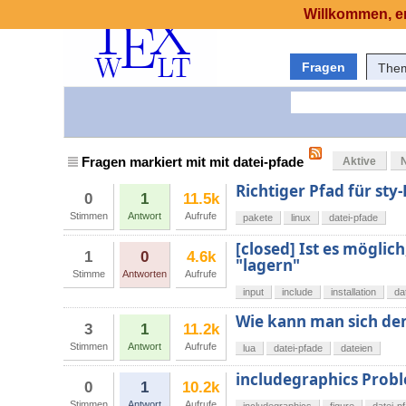
Willkommen, er
Fragen
The
Fragen markiert mit mit datei-pfade
Aktive
Richtiger Pfad für sty
0
1
11.5k
Stimmen
Antwort
Aufrufe
pakete
linux
datei-pfade
[closed] Ist es möglic
1
0
4.6k
"lagern"
Stimme
Antworten
Aufrufe
input
include
installation
da
Wie kann man sich den
3
1
11.2k
Stimmen
Antwort
Aufrufe
lua
datei-pfade
dateien
includegraphics Probl
0
1
10.2k
Stimmen
Antwort
Aufrufe