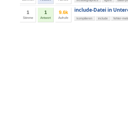
includegraphics
figure
datei-p
include-Datei in Unte
1
1
9.6k
Stimme
Antwort
Aufrufe
kompilieren
include
fehler-me