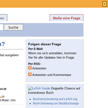
Anmelden
über
FAQ
×
fen
Stelle eine Frage
n?
Folgen dieser Frage
Per E-Mail:
Wenn sie sich anmelden, kommen
Pfad ausgeben
Sie für alle Updates hier in Frage
Per RSS:
Antworten
Antworten und Kommentare
Doppelte Chance auf
 14:29
kostenloses Buch:
●
29
Buchverschenkung auf LaTeX.org
t-Rate:
33%
Book Giveaway on StackExchange