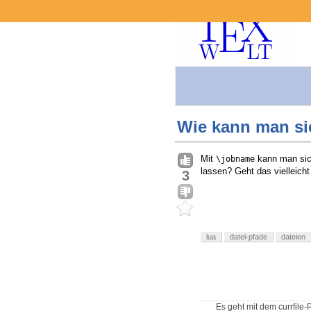
Wie kann man si
Mit
kann man sic
\jobname
lassen? Geht das vielleicht
3
lua
datei-pfade
dateien
Es geht mit dem currfile-