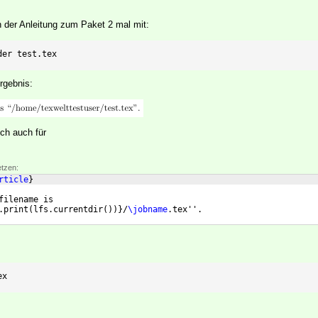
 der Anleitung zum Paket 2 mal mit:
der test.tex
Ergebnis:
ich auch für
etzen:
rticle
}
filename is 
.print
(
lfs.currentdir
(
))}
/
\jobname
.tex''.
ex