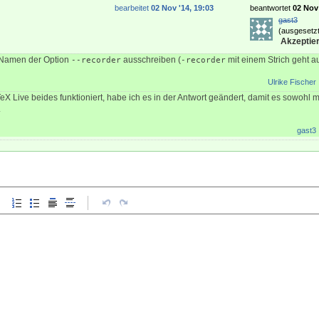
bearbeitet
02 Nov '14, 19:03
beantwortet
02 Nov 
gast3
(ausgesetzt
Akzeptier
 Namen der Option
ausschreiben (
mit einem Strich geht a
--recorder
-recorder
Ulrike Fischer
eX Live beides funktioniert, habe ich es in der Antwort geändert, damit es sowohl m
.
gast3