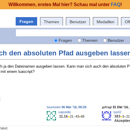
Willkommen, erstes Mal hier? Schau mal unter
FAQ
!
Fragen
Themen
Benutzer
Medaillen
Of
Fragen
Themen
Benutzer
ch den absoluten Pfad ausgeben lasse
h ja den Dateinamen ausgeben lassen. Kann man sich auch den absoluten 
 mit einem luascript?
bearbeitet
06 Mär '16, 09:25
gefragt
31 Okt '14,
saputello
typ42
11.1k
383
●
21
●
43
●
65
●
9
●
21
Akzeptier
Paket.