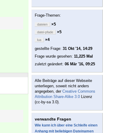
Frage-Themen:
×5
dateien
×5
datei-pfade
×4
lua
gestellte Frage:
31 Okt '14, 14:29
Frage wurde gesehen:
11,225 Mal
zuletzt geändert:
06 Mär '16, 09:25
Alle Beiträge auf dieser Webseite
unterliegen, soweit nicht anders
angegeben, der
Creative Commons
Attribution Share-Alike 3.0
Lizenz
(cc-by-sa 3.0).
verwandte Fragen
Wie kann ich über eine Schleife einen
Anhang mit beliebigen Dateinamen