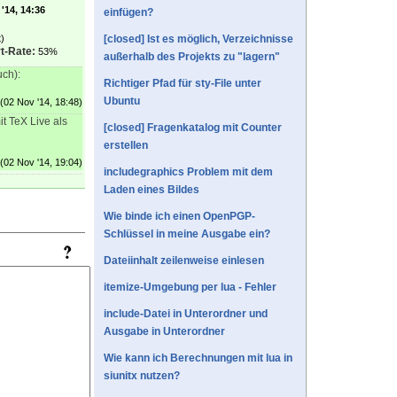
'14, 14:36
einfügen?
)
[closed] Ist es möglich, Verzeichnisse
t-Rate:
53%
außerhalb des Projekts zu "lagern"
uch):
Richtiger Pfad für sty-File unter
Ubuntu
(02 Nov '14, 18:48)
it TeX Live als
[closed] Fragenkatalog mit Counter
erstellen
(02 Nov '14, 19:04)
includegraphics Problem mit dem
Laden eines Bildes
Wie binde ich einen OpenPGP-
Schlüssel in meine Ausgabe ein?
Dateiinhalt zeilenweise einlesen
itemize-Umgebung per lua - Fehler
include-Datei in Unterordner und
Ausgabe in Unterordner
Wie kann ich Berechnungen mit lua in
siunitx nutzen?