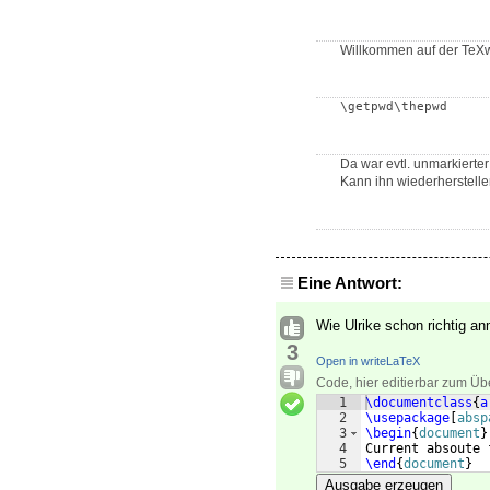
Willkommen auf der TeXwe
\getpwd\thepwd
Da war evtl. unmarkierte
Kann ihn wiederherstellen,
Eine Antwort:
Wie Ulrike schon richtig a
3
Open in writeLaTeX
Code, hier editierbar zum Üb
1
\documentclass
{
a
2
\usepackage
[
absp
3
\begin
{
document
}
4
Current absoute 
5
\end
{
document
}
Ausgabe erzeugen