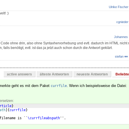
Ulrike Fischer
lt! :)
cgnieder
Johannes
r Code ohne drin, also ohne Syntaxhervorhebung und evtl. dadurch im HTML nicht r
 falls benötigt, evtl. ist das ja jetzt auch schon durch die Antwort geklärt.
stefan ♦♦
active answers
älteste Antworten
neueste Antworten
Beliebt
nmerkte geht es mit dem Paket
. Wenn ich beispielsweise die Datei:
currfile
ersetzen:
rticle
}
ath
]
{
currfile
}
filename is ``
\currfileabspath
''.