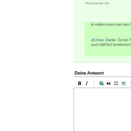
Permanenter link
In miktex muss man den
@Ulrike
: Danke. Da bei T
auch MiKTeX funktioniert
Deine Antwort