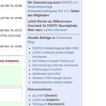
Mit Unterstützung durch
DANTE e.V.:
(31 Okt '14, 15:19)
Deutschsprachige
Anwendervereinigung TeX e.V.
Danke
den Mitgliedern!
(31 Okt '14, 15:44)
LaTeX-Bücher als Willkommens-
Geschenk für DANTE Neumitglieder.
Mehr dazu:
LaTeX.net/verein
(02 Nov '14, 14:17)
ichtig angezeigt.
Aktuelle Beiträge im
Community-
Blog
:
(02 Nov '14, 15:06)
DANTE-Frühjahrstagung März 2026
LaTeX Cookbook zweite Auflage
erschienen
este Antworten
Der Online-Compiler TeXlive.net
Das Forum goLaTeX.de ist erneuert
Einführung in ConTeXt
Spielkarten mit LaTeX
Weiterer CTAN Spiegel-Server
Mathematisches Modell plotten
Diskussionsforen:
goLaTeX
(Deutsch)
LaTeX.org
(Englisch)
TeXnique.fr
(französisch)