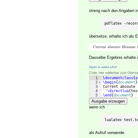
streng nach den Angaben in
pdflatex -recor
übersetze, erhalte ich als 
Dasselbe Ergebnis erhalte 
Open in writeLaTeX
Code, hier editierbar zum Übers
1
\documentclass
{
a
2
\begin
{
document
}
3
Current absoute 
4
``
\directlua
{
tex
5
\end
{
document
}
Ausgabe erzeugen
wenn ich
lualatex test.t
als Aufruf verwende.