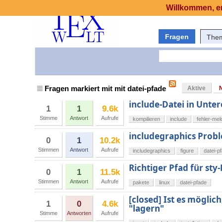
Willkommen, er
Fragen
The
Fragen markiert mit mit datei-pfade
Aktive
include-Datei in Unte
1
1
9.6k
Stimme
Antwort
Aufrufe
kompilieren
include
fehler-me
includegraphics Probl
0
1
10.2k
Stimmen
Antwort
Aufrufe
includegraphics
figure
datei-p
Richtiger Pfad für sty
0
1
11.5k
Stimmen
Antwort
Aufrufe
pakete
linux
datei-pfade
[closed] Ist es möglic
1
0
4.6k
"lagern"
Stimme
Antworten
Aufrufe