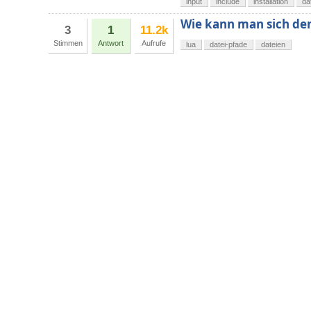
input
include
installation
da
Wie kann man sich den
3
1
11.2k
Stimmen
Antwort
Aufrufe
lua
datei-pfade
dateien