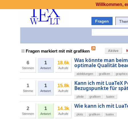
Willkommen, er
Fragen
The
Fragen markiert mit mit grafiken
Aktive
Was könnte man beim 
6
1
18.6k
optimale Qualität bea
Stimmen
Antwort
Aufrufe
abbildungen
grafiken
graphicx
Kann ich mit LuaTeX P
1
1
15.8k
Bezugspunkte für spä
Stimme
Antwort
Aufrufe
pfeile
grafiken
luatex
Wie kann ich mit LuaT
2
1
14.3k
Stimmen
Antwort
Aufrufe
plots
grafiken
luatex