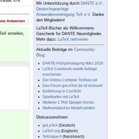
t-Rate:
47%
Mit Unterstützung durch
DANTE e.V.:
Deutschsprachige
Anwendervereinigung TeX e.V.
Danke
den Mitgliedern!
este Antworten
LaTeX-Bücher als Willkommens-
TeX erstellen,
Geschenk für DANTE Neumitglieder.
Mehr dazu:
LaTeX.net/verein
Aktuelle Beiträge im
Community-
Blog
:
DANTE-Frühjahrstagung März 2026
LaTeX Cookbook zweite Auflage
erschienen
Der Online-Compiler TeXlive.net
Das Forum goLaTeX.de ist erneuert
Einführung in ConTeXt
Spielkarten mit LaTeX
Weiterer CTAN Spiegel-Server
Mathematisches Modell plotten
Diskussionsforen:
goLaTeX
(Deutsch)
LaTeX.org
(Englisch)
TeXnique.fr
(französisch)