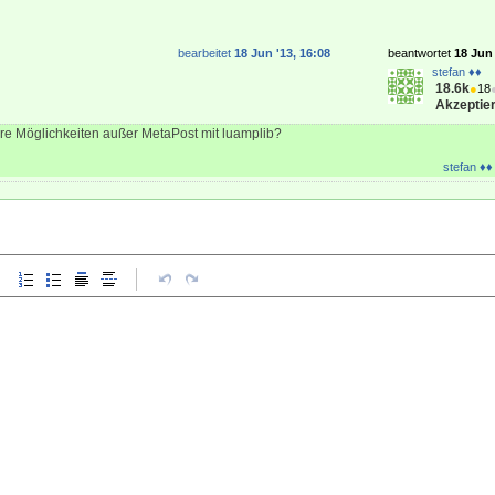
bearbeitet
18 Jun '13, 16:08
beantwortet
18 Jun 
stefan ♦♦
18.6k
●
18
Akzeptier
e Möglichkeiten außer MetaPost mit luamplib?
stefan ♦♦