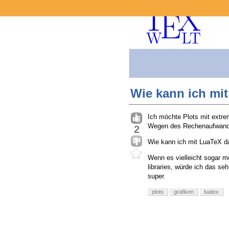
Wie kann ich mi
Ich möchte Plots mit extre
Wegen des Rechenaufwands
2
Wie kann ich mit LuaTeX d
Wenn es vielleicht sogar me
libraries, würde ich das se
super.
plots
grafiken
luatex