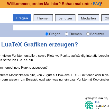
Willkommen, erstes Mal hier? Schau mal unter
FAQ
!
Fragen
Themen
Benutzer
Medaillen
Of
Fragen
Themen
Benutzer
t LuaTeX Grafiken erzeugen?
m vielen Punkten erstellen, sowie Plots wo Punkte aufwändig interativ berech
 setze ich LuaTeX ein.
ann errechnete Punkte ausgeben?
hrere Möglichkeiten gibt, von Zugriff auf low-level PDF-Funktionen oder high-
hr gern wissen. Ein Beispiel, egal wie, was nur ein paar Punkte mit Koordinate
gefragt
18 Jun '13,
Felix
1.3k
●
54
●