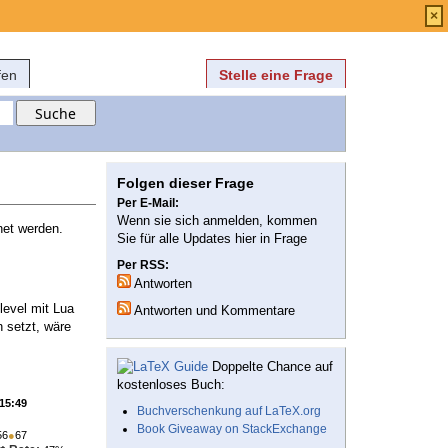
Anmelden
über
FAQ
×
fen
Stelle eine Frage
Folgen dieser Frage
Per E-Mail:
Wenn sie sich anmelden, kommen
net werden.
Sie für alle Updates hier in Frage
Per RSS:
Antworten
level mit Lua
Antworten und Kommentare
n setzt, wäre
Doppelte Chance auf
kostenloses Buch:
 15:49
Buchverschenkung auf LaTeX.org
Book Giveaway on StackExchange
56
●
67