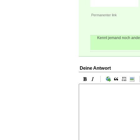
Permanenter link
Kennt jemand noch ander
Deine Antwort