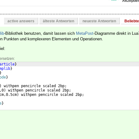
Akzeptier
active answers
älteste Antworten
neueste Antworten
Beliebt
lib
-Bibliothek benutzen, damit lassen sich
MetaPost
-Diagramme direkt in Lua
on Punkten und komplexeren Elementen und Operationen.
iel:
ersetzen:
article
}
mplib
}
}
ode
}
)
 withpen pencircle scaled 2bp;
,0
)
 withpen pencircle scaled 2bp;
cm,0.5cm
)
 withpen pencircle scaled 2bp;
e
}