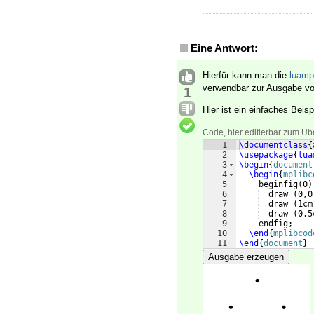
Eine Antwort:
Hierfür kann man die
luamp
verwendbar zur Ausgabe v
1
Hier ist ein einfaches Beisp
Code, hier editierbar zum Üb
1
\documentclass
{
2
\usepackage
{
lua
3
\begin
{
document
4
\begin
{
mplibc
5
    beginfig
(
0
)
6
  draw 
(
0,0
7
  draw 
(
1cm
8
  draw 
(
0.5
9
    endfig;
10
\end
{
mplibcod
11
\end
{
document
}
Ausgabe erzeugen