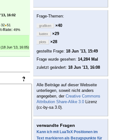
'13, 16:02
Frage-Themen:
●
32
●
51
×40
grafiken
t-Rate:
49%
×29
luatex
×28
plots
(18 Jun '13, 16:05)
gestellte Frage:
18 Jun '13, 15:49
Frage wurde gesehen:
14,284 Mal
zuletzt geändert:
18 Jun '13, 16:08
Alle Beiträge auf dieser Webseite
unterliegen, soweit nicht anders
angegeben, der
Creative Commons
Attribution Share-Alike 3.0
Lizenz
(cc-by-sa 3.0).
verwandte Fragen
Kann ich mit LuaTeX Positionen im
Text markieren als Bezugspunkte für