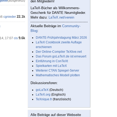
gast3
(ausgesetzt)
den Mitgliedern!
LaTeX-Bücher als Willkommens-
Geschenk für DANTE Neumitglieder.
22.1k
56
cgnieder
Mehr dazu:
LaTeX.net/verein
m
Aktuelle Beiträge im
Community-
Blog
:
DANTE-Frühjahrstagung März 2026
9.6k
'14, 17:07
cis
LaTeX Cookbook zweite Auflage
erschienen
Der Online-Compiler TeXlive.net
Das Forum goLaTeX.de ist erneuert
Einführung in ConTeXt
Spielkarten mit LaTeX
Weiterer CTAN Spiegel-Server
Mathematisches Modell plotten
Diskussionsforen:
goLaTeX
(Deutsch)
LaTeX.org
(Englisch)
TeXnique.fr
(französisch)
Alle Beiträge auf dieser Webseite