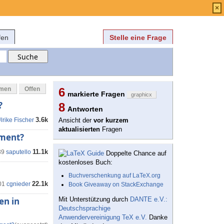
Anmelden
über
FAQ
×
fen
Stelle eine Frage
mmen
Offen
6
markierte Fragen
graphicx
?
8
Antworten
3.6k
lrike Fischer
Ansicht der
vor kurzem
aktualisierten
Fragen
ument?
11.1k
39
saputello
Doppelte Chance auf
kostenloses Buch:
Buchverschenkung auf LaTeX.org
22.1k
01
cgnieder
Book Giveaway on StackExchange
en in
Mit Unterstützung durch
DANTE e.V.:
Deutschsprachige
Anwendervereinigung TeX e.V.
Danke