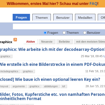
Willkommen, erstes Mal hier? Schau mal unter
FAQ
!
Fragen
Themen
Benutzer
Medaillen
Of
Fragen
Themen
Benutzer
graphicx
Aktive
Neueste
Beliebte
mit den meisten Sti
graphicx: Wie arbeite ich mit der decodearray-Option
25 Mai '18, 09:45
U
graphicx
Wie erstelle ich eine Bilderstrecke in einem PDF-Dok
11 Feb '16, 15:
includegraphics
graphicx
[closed] Wie baue ich einen optional leeren Key ein?
28 Jun '15, 22:
keyval
argumente
graphicx
abbildungen
lof
Bilder, Fotos, Kupferstiche etc. von namhaften Person
einheitlichem Format