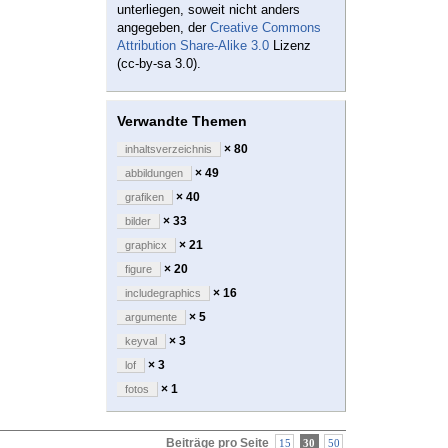
unterliegen, soweit nicht anders
angegeben, der
Creative Commons
Attribution Share-Alike 3.0
Lizenz
(cc-by-sa 3.0).
Verwandte Themen
× 80
inhaltsverzeichnis
× 49
abbildungen
× 40
grafiken
× 33
bilder
× 21
graphicx
× 20
figure
× 16
includegraphics
× 5
argumente
× 3
keyval
× 3
lof
× 1
fotos
Beiträge pro Seite
15
30
50