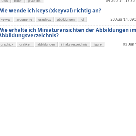
04 Sep '14, 17:35
fotos
bilder
graphicx
Wie wende ich keys (xkeyval) richtig an?
20 Aug '14, 09:
keyval
argumente
graphicx
abbildungen
lof
Wie erhalte ich Miniaturansichten der Abbildungen i
Abbildungsverzeichnis?
03 Jun 
graphicx
grafiken
abbildungen
inhaltsverzeichnis
figure