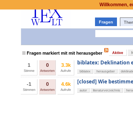
Willkommen, er
Fragen
The
Fragen markiert mit mit herausgeber
Aktive
biblatex: Deklination 
1
0
3.3k
Stimme
Antworten
Aufrufe
biblatex
herausgeber
deklinat
[closed] Wie bestimme
-1
0
4.6k
Stimmen
Antworten
Aufrufe
autor
literaturverzeichnis
hera