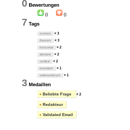
0
Bewertungen
0
0
7
Tags
× 3
svmono
× 3
theorem
× 2
horizontal
× 2
abstand
× 2
vertikal
× 1
enumitem
× 1
seitenumbruch
3
Medaillen
●
Beliebte Frage
× 2
●
Redakteur
●
Validated Email