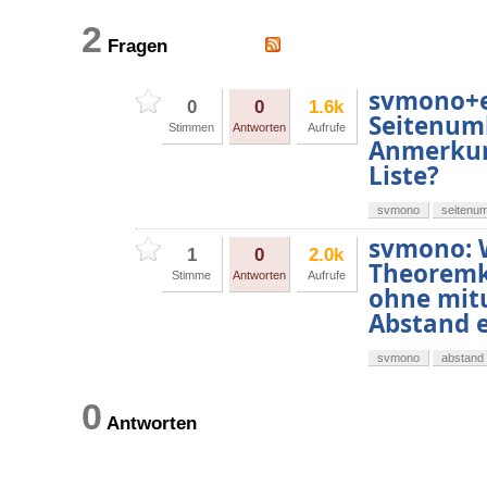
2
Fragen
svmono+e
0
0
1.6k
Seitenum
Stimmen
Antworten
Aufrufe
Anmerkun
Liste?
svmono
seitenu
svmono: 
1
0
2.0k
Theoremk
Stimme
Antworten
Aufrufe
ohne mitu
Abstand 
svmono
abstand
0
Antworten