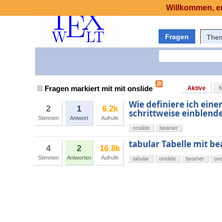
Willkommen, er
Fragen
The
Fragen markiert mit mit onslide
Aktive
Wie definiere ich eine
2
1
6.2k
schrittweise einblend
Stimmen
Antwort
Aufrufe
onslide
beamer
tabular Tabelle mit b
4
2
16.8k
Stimmen
Antworten
Aufrufe
tabular
onslide
beamer
ove