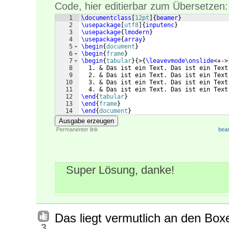
Code, hier editierbar zum Übersetzen:
1
\documentclass
[
12pt
]
{
beamer
}
2
\usepackage
[
utf8
]
{
inputenc
}
3
\usepackage
{
lmodern
}
4
\usepackage
{
array
}
5
\begin
{
document
}
6
\begin
{
frame
}
7
\begin
{
tabular
}
{
>
{
\leavevmode\onslide
<+->
8
  1. & Das ist ein Text. Das ist ein Text
9
  2. & Das ist ein Text. Das ist ein Text
10
  3. & Das ist ein Text. Das ist ein Text
11
  4. & Das ist ein Text. Das ist ein Text
12
\end
{
tabular
}
13
\end
{
frame
}
14
\end
{
document
}
Ausgabe erzeugen
Permanenter link
bear
Super Lösung, danke!
Das liegt vermutlich an den Box
3