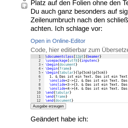
Platz auf den Folien ohne den Te
Du auch ganz besonders auf sig
Zeilenumbruch nach den schlie
achten. Ich schlage vor:
Open in Online-Editor
Code, hier editierbar zum Übersetz
1
\documentclass
[
12pt
]
{
beamer
}
2
\usepackage
[
utf8
]
{
inputenc
}
3
\begin
{
document
}
4
\begin
{
frame
}
5
\begin
{
tabular
}
{
lp
{
5cm
}
|p
{
5cm
}}
6
  1. & Das ist ein Text. Das ist ein Text
7
\onslide
<2->
{
2. & Das ist ein Text. Das
8
\onslide
<3->
{
3. & Das ist ein Text. Das
9
\onslide
<4->
{
4. & Das ist ein Text. Das
10
\end
{
tabular
}
11
\end
{
frame
}
12
\end
{
document
}
Ausgabe erzeugen
Geändert habe ich: