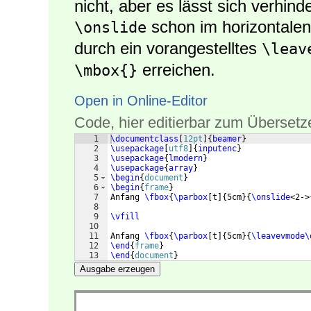
nicht, aber es lässt sich verhi
schon im horizontale
\onslide
durch ein vorangestelltes
\leav
erreichen.
\mbox{}
Open in Online-Editor
Code, hier editierbar zum Übersetz
1
\documentclass
[
12pt
]
{
beamer
}
2
\usepackage
[
utf8
]
{
inputenc
}
3
\usepackage
{
lmodern
}
4
\usepackage
{
array
}
5
\begin
{
document
}
6
\begin
{
frame
}
7
Anfang 
\fbox
{
\parbox
[
t
]
{
5cm
}
{
\onslide
<2->
8
9
\vfill
10
11
Anfang 
\fbox
{
\parbox
[
t
]
{
5cm
}
{
\leavevmode\
12
\end
{
frame
}
13
\end
{
document
}
Ausgabe erzeugen