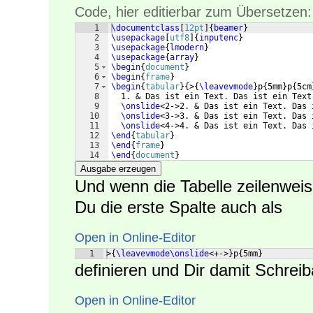
Code, hier editierbar zum Übersetzen:
1
\documentclass
[
12pt
]
{
beamer
}
2
\usepackage
[
utf8
]
{
inputenc
}
3
\usepackage
{
lmodern
}
4
\usepackage
{
array
}
5
\begin
{
document
}
6
\begin
{
frame
}
7
\begin
{
tabular
}
{
>
{
\leavevmode
}
p
{
5mm
}
p
{
5cm
8
  1. & Das ist ein Text. Das ist ein Text
9
\onslide
<2->2. & Das ist ein Text. Das 
10
\onslide
<3->3. & Das ist ein Text. Das 
11
\onslide
<4->4. & Das ist ein Text. Das 
12
\end
{
tabular
}
13
\end
{
frame
}
14
\end
{
document
}
Ausgabe erzeugen
Und wenn die Tabelle zeilenweis
Du die erste Spalte auch als
Open in Online-Editor
1
>
{
\leavevmode\onslide
<+->
}
p
{
5mm
}
definieren und Dir damit Schreib
Open in Online-Editor