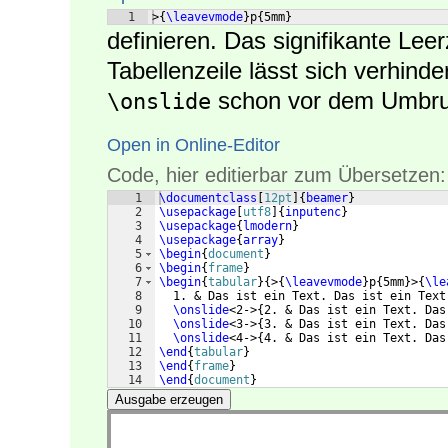
1
>
{
\leavevmode
}
p
{
5mm
}
definieren. Das signifikante Le
Tabellenzeile lässt sich verhin
schon vor dem Umbruc
\onslide
Open in Online-Editor
Code, hier editierbar zum Übersetzen:
1
\documentclass
[
12pt
]
{
beamer
}
2
\usepackage
[
utf8
]
{
inputenc
}
3
\usepackage
{
lmodern
}
4
\usepackage
{
array
}
5
\begin
{
document
}
6
\begin
{
frame
}
7
\begin
{
tabular
}
{
>
{
\leavevmode
}
p
{
5mm
}
>
{
\le
8
  1. & Das ist ein Text. Das ist ein Text
9
\onslide
<2->
{
2. & Das ist ein Text. Das
10
\onslide
<3->
{
3. & Das ist ein Text. Das
11
\onslide
<4->
{
4. & Das ist ein Text. Das
12
\end
{
tabular
}
13
\end
{
frame
}
14
\end
{
document
}
Ausgabe erzeugen