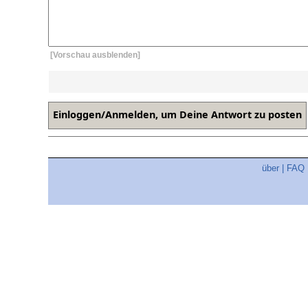
[Vorschau ausblenden]
über
|
FAQ