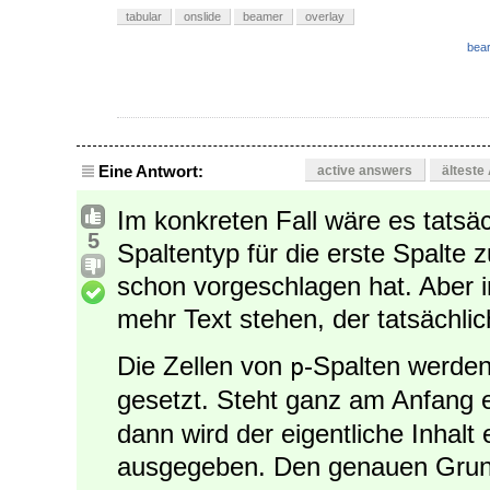
tabular
onslide
beamer
overlay
bear
Eine Antwort:
active answers
älteste
Im konkreten Fall wäre es tatsäc
5
Spaltentyp für die erste Spalte
schon vorgeschlagen hat. Aber i
mehr Text stehen, der tatsächl
Die Zellen von
-Spalten werde
p
gesetzt. Steht ganz am Anfang 
dann wird der eigentliche Inhalt 
ausgegeben. Den genauen Grund 