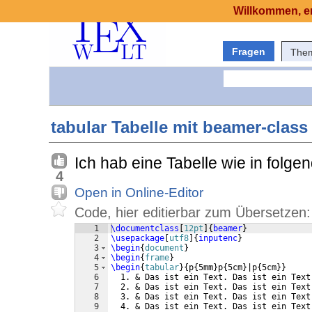
Willkommen, er
Fragen
The
tabular Tabelle mit beamer-class
Ich hab eine Tabelle wie in folge
4
Open in Online-Editor
Code, hier editierbar zum Übersetzen:
1
\documentclass
[
12pt
]
{
beamer
}
2
\usepackage
[
utf8
]
{
inputenc
}
3
\begin
{
document
}
4
\begin
{
frame
}
5
\begin
{
tabular
}
{
p
{
5mm
}
p
{
5cm
}
|p
{
5cm
}}
6
  1. & Das ist ein Text. Das ist ein Text
7
  2. & Das ist ein Text. Das ist ein Text
8
  3. & Das ist ein Text. Das ist ein Text
9
  4. & Das ist ein Text. Das ist ein Text