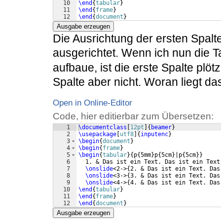
10
\end
{
tabular
}
11
\end
{
frame
}
12
\end
{
document
}
Ausgabe erzeugen
Die Ausrichtung der ersten Spalte 
ausgerichtet. Wenn ich nun die Ta
aufbaue, ist die erste Spalte plötzl
Spalte aber nicht. Woran liegt da
Open in Online-Editor
Code, hier editierbar zum Übersetzen:
1
\documentclass
[
12pt
]
{
beamer
}
2
\usepackage
[
utf8
]
{
inputenc
}
3
\begin
{
document
}
4
\begin
{
frame
}
5
\begin
{
tabular
}
{
p
{
5mm
}
p
{
5cm
}
|p
{
5cm
}}
6
  1. & Das ist ein Text. Das ist ein Text
7
\onslide
<2->
{
2. & Das ist ein Text. Das
8
\onslide
<3->
{
3. & Das ist ein Text. Das
9
\onslide
<4->
{
4. & Das ist ein Text. Das
10
\end
{
tabular
}
11
\end
{
frame
}
12
\end
{
document
}
Ausgabe erzeugen