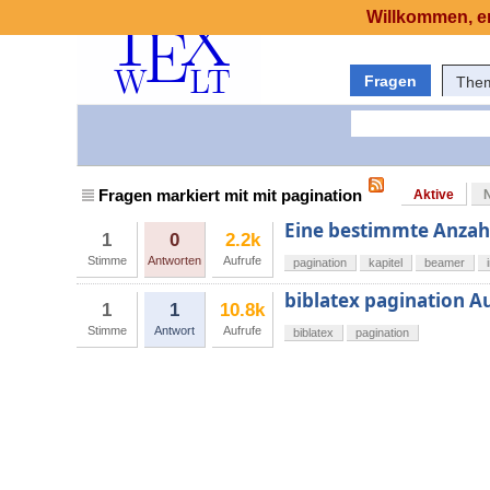
Willkommen, er
Fragen
The
Fragen markiert mit mit pagination
Aktive
Eine bestimmte Anzahl
1
0
2.2k
Stimme
Antworten
Aufrufe
pagination
kapitel
beamer
biblatex pagination 
1
1
10.8k
Stimme
Antwort
Aufrufe
biblatex
pagination