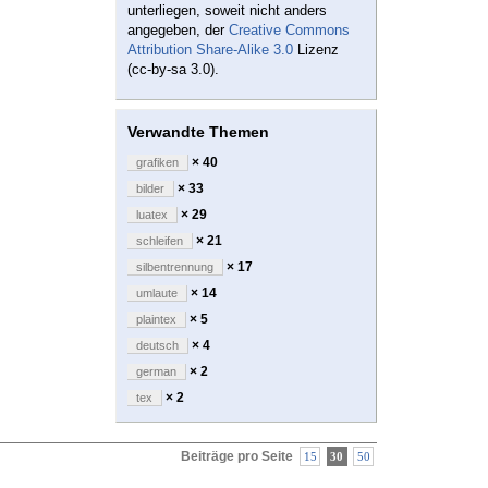
unterliegen, soweit nicht anders
angegeben, der
Creative Commons
Attribution Share-Alike 3.0
Lizenz
(cc-by-sa 3.0).
Verwandte Themen
× 40
grafiken
× 33
bilder
× 29
luatex
× 21
schleifen
× 17
silbentrennung
× 14
umlaute
× 5
plaintex
× 4
deutsch
× 2
german
× 2
tex
Beiträge pro Seite
15
30
50