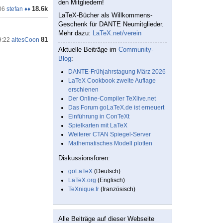
den Mitgliedern!
18.6k
06
stefan ♦♦
LaTeX-Bücher als Willkommens-
Geschenk für DANTE Neumitglieder.
Mehr dazu:
LaTeX.net/verein
81
9:22
altesCoon
Aktuelle Beiträge im
Community-
Blog
:
DANTE-Frühjahrstagung März 2026
LaTeX Cookbook zweite Auflage
erschienen
Der Online-Compiler TeXlive.net
Das Forum goLaTeX.de ist erneuert
Einführung in ConTeXt
Spielkarten mit LaTeX
Weiterer CTAN Spiegel-Server
Mathematisches Modell plotten
Diskussionsforen:
goLaTeX
(Deutsch)
LaTeX.org
(Englisch)
TeXnique.fr
(französisch)
Alle Beiträge auf dieser Webseite