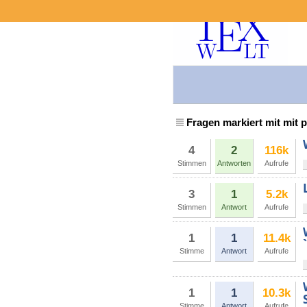
Fragen markiert mit mit p
4
2
116k
Stimmen
Antworten
Aufrufe
3
1
5.2k
Stimmen
Antwort
Aufrufe
1
1
11.4k
Stimme
Antwort
Aufrufe
1
1
10.3k
Stimme
Antwort
Aufrufe