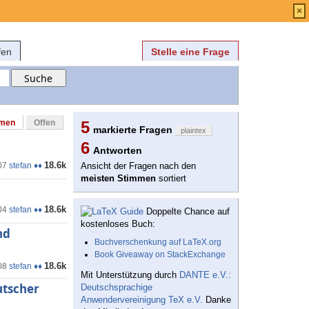
Anmelden
über
FAQ
×
fen
Stelle eine Frage
mmen
Offen
5
markierte Fragen
plaintex
6
Antworten
18.6k
07
stefan ♦♦
Ansicht der Fragen nach den
meisten Stimmen
sortiert
18.6k
04
stefan ♦♦
Doppelte Chance auf
kostenloses Buch:
nd
Buchverschenkung auf LaTeX.org
Book Giveaway on StackExchange
18.6k
08
stefan ♦♦
Mit Unterstützung durch
DANTE e.V.:
utscher
Deutschsprachige
Anwendervereinigung TeX e.V.
Danke