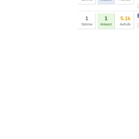
1
1
5.1k
Stimme
Antwort
Aufrufe