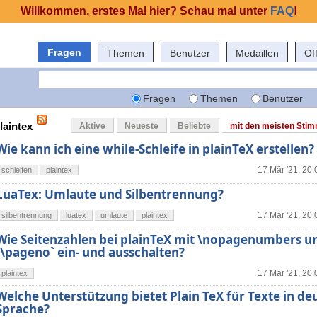
Willkommen, erstes Mal hier? Schau mal unter
FAQ
!
Fragen
Themen
Benutzer
Medaillen
Of
Fragen
Themen
Benutzer
laintex
Aktive
Neueste
Beliebte
mit den meisten Sti
Wie kann ich eine while-Schleife in plainTeX erstellen?
17 Mär '21, 20:
schleifen
plaintex
LuaTex: Umlaute und Silbentrennung?
17 Mär '21, 20:
silbentrennung
luatex
umlaute
plaintex
Wie Seitenzahlen bei plainTeX mit \nopagenumbers u
`\pageno` ein- und ausschalten?
17 Mär '21, 20:
plaintex
Welche Unterstützung bietet Plain TeX für Texte in de
Sprache?