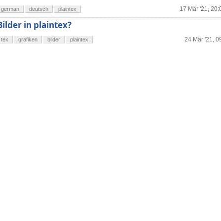
17 Mär '21, 20:
german
deutsch
plaintex
Bilder in plaintex?
24 Mär '21, 0
tex
grafiken
bilder
plaintex