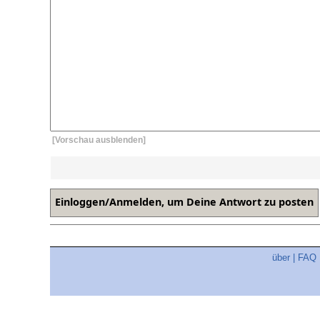
[Vorschau ausblenden]
über
|
FAQ