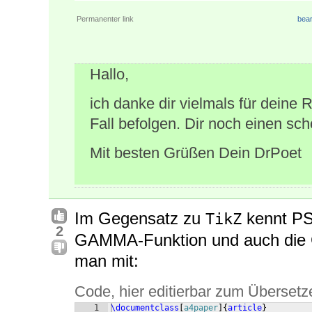
Permanenter link
bear
Hallo,
ich danke dir vielmals für deine
Fall befolgen. Dir noch einen sch
Mit besten Grüßen Dein DrPoet
Im Gegensatz zu
kennt PS
TikZ
2
GAMMA-Funktion und auch die
man mit:
Code, hier editierbar zum Übersetz
1
\documentclass
[
a4paper
]
{
article
}