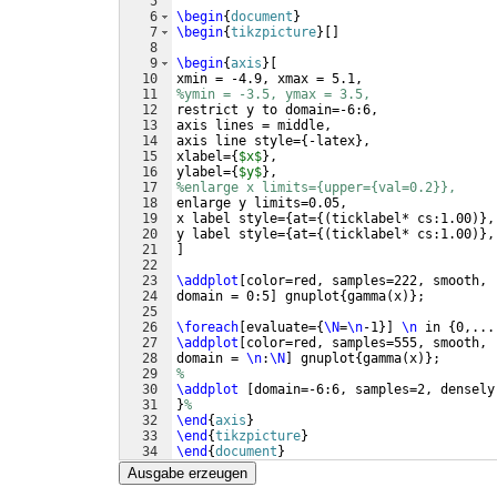
5
6
\begin
{
document
}
7
\begin
{
tikzpicture
}
[
]
8
9
\begin
{
axis
}
[
10
xmin = -4.9, xmax = 5.1, 
11
%ymin = -3.5, ymax = 3.5,  
12
restrict y to domain=-6:6,
13
axis lines = middle,
14
axis line style=
{
-latex
}
,  
15
xlabel=
{
$x$
}
, 
16
ylabel=
{
$y$
}
,
17
%enlarge x limits={upper={val=0.2}},
18
enlarge y limits=0.05,
19
x label style=
{
at=
{(
ticklabel* cs:1.00
)}
,
20
y label style=
{
at=
{(
ticklabel* cs:1.00
)}
,
21
]
22
23
\addplot
[
color=red, samples=222, smooth, 
24
domain = 0:5
]
 gnuplot
{
gamma
(
x
)}
;
25
26
\foreach
[
evaluate=
{
\N
=
\n
-1
}]
\n
 in 
{
0,...
27
\addplot
[
color=red, samples=555, smooth, 
28
domain = 
\n
:
\N
]
 gnuplot
{
gamma
(
x
)}
;
29
%
30
\addplot
[
domain=-6:6, samples=2, densely
31
}
%
32
\end
{
axis
}
33
\end
{
tikzpicture
}
34
\end
{
document
}
Ausgabe erzeugen