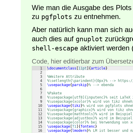
Wie man die Ausgabe des Plots v
zu
zu entnehmen.
pgfplots
Aber natürlich kann man sich a
auch dies auf
zurückgr
gnuplot
aktiviert werden 
shell-escape
Code, hier editierbar zum Übersetz
1
\documentclass
[
11pt
]
{
article
}
2
3
%Weitere Attribute
4
%\setlength{\parindent}{0px}% --> https:/
5
\usepackage
{
parskip
}
% --> ebenda
6
7
%Pakete
8
%\usepackage[utf8]{inputenc}% seit LaTeX 
9
%\usepackage{xcolor}% wird von tikz ohneh
10
\usepackage
{
tikz
}
% wird von pgfplots ohne
11
%\usepackage{graphicx}% wird von tikz ohn
12
%\usepackage{mathtools}% wird im Beispiel
13
%\usepackage{adjustbox}% wird im Beispiel
14
%\usepackage{color}% bei Verwendung von x
15
\usepackage
[
T1
]
{
fontenc
}
16
\usepackage
{
lmodern
}
% LM ist besser und n