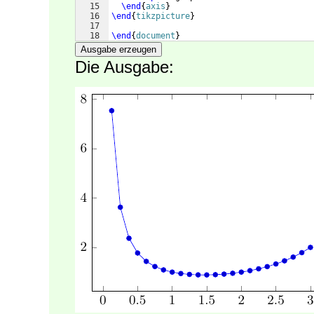
15
\end
{
axis
}
16
\end
{
tikzpicture
}
17
18
\end
{
document
}
Ausgabe erzeugen
Die Ausgabe: