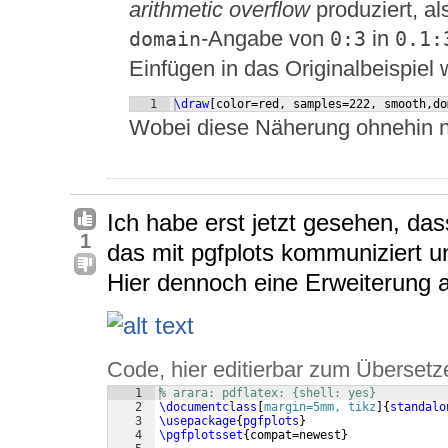
arithmetic overflow
produziert, al
-Angabe von
in
domain
0:3
0.1:
Einfügen in das Originalbeispiel
1
\draw
[
color=red, samples=222, smooth,do
Wobei diese Näherung ohnehin n
Ich habe erst jetzt gesehen, das
1
das mit pgfplots kommuniziert u
Hier dennoch eine Erweiterung a
Code, hier editierbar zum Übersetz
1
% arara: pdflatex: {shell: yes}
2
\documentclass
[
margin=5mm, tikz
]
{
standalo
3
\usepackage
{
pgfplots
}
4
\pgfplotsset
{
compat=newest
}