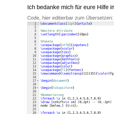
Ich bedanke mich für eure Hilfe i
Code, hier editierbar zum Übersetzen:
1
\documentclass
[
11pt
]
{
article
}
2
3
%Weitere Attribute
4
\setlength
{
\parindent
}
{
0px
}
5
6
%Pakete
7
\usepackage
[
utf8
]
{
inputenc
}
8
\usepackage
{
xcolor
}
9
\usepackage
{
tikz
}
10
\usepackage
{
graphicx
}
11
\usepackage
{
mathtools
}
12
\usepackage
{
adjustbox
}
13
\usepackage
{
color
}
14
\usepackage
[
T1
]
{
fontenc
}
15
\newcommand
{
\semitransp
}
[
2
]
[
35
]
{
\color
{
fg
16
17
\begin
{
document
}
18
19
\begin
{
tikzpicture
}
20
21
%Nummerierung
22
\foreach
\x
 in 
{
1,2,3,4,5,6,7,8,9
}
23
\draw
[
xshift=
\x
 cm
]
(
0,2pt
)
 -- 
(
0,-2pt
)
24
node 
[
below,
]
{
$
\x
$
}
;
25
26
\foreach
\y
 in 
{
1,2,3,4,5,6,7,8,9
}