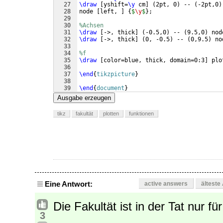
27
\draw
[
yshift=
\y
 cm
]
(
2pt, 0
)
 -- 
(
-2pt,0
)
28
node 
[
left, 
]
{
$
\y
$
}
;
29
30
%Achsen
31
\draw
[
->, thick
]
(
-0.5,0
)
 -- 
(
9.5,0
)
 nod
32
\draw
[
->, thick
]
(
0, -0.5
)
 -- 
(
0,9.5
)
 no
33
34
%f
35
\draw
[
color=blue, thick, domain=0:3
]
 plo
36
37
\end
{
tikzpicture
}
38
39
\end
{
document
}
Ausgabe erzeugen
tikz
fakultät
plotten
funktionen
Eine Antwort:
active answers
älteste
Die Fakultät ist in der Tat nur fü
3