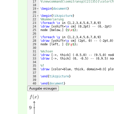
17
%\newcommand{\semitransp}[2][35]{\color{f
18
19
\begin
{
document
}
20
21
\begin
{
tikzpicture
}
22
%Nummerierung
23
\foreach
\x
 in 
{
1,2,3,4,5,6,7,8,9
}
24
\draw
[
xshift=
\x
 cm
]
(
0,2pt
)
 -- 
(
0,-2pt
)
25
node 
[
below,
]
{
$
\x
$
}
;
26
27
\foreach
\y
 in 
{
1,2,3,4,5,6,7,8,9
}
28
\draw
[
yshift=
\y
 cm
]
(
2pt, 0
)
 -- 
(
-2pt,0
)
29
node 
[
left, 
]
{
$
\y
$
}
;
30
31
%Achsen
32
\draw
[
->, thick
]
(
-0.5,0
)
 -- 
(
9.5,0
)
 nod
33
\draw
[
->, thick
]
(
0, -0.5
)
 -- 
(
0,9.5
)
 no
34
35
%f
36
\draw
[
color=blue, thick, domain=0:3
]
 plo
37
38
\end
{
tikzpicture
}
39
40
\end
{
document
}
Ausgabe erzeugen