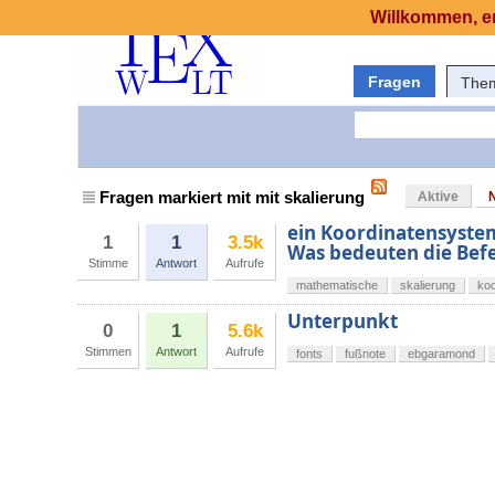
Willkommen, er
Fragen
The
Fragen markiert mit mit skalierung
Aktive
ein Koordinatensystem
1
1
3.5k
Was bedeuten die Bef
Stimme
Antwort
Aufrufe
mathematische
skalierung
ko
Unterpunkt
0
1
5.6k
Stimmen
Antwort
Aufrufe
fonts
fußnote
ebgaramond