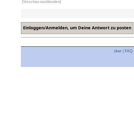
[Vorschau ausblenden]
über
|
FAQ