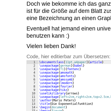
Doch wie bekomme ich das ganze 
ist für die Größe auf dem Blatt 
eine Bezeichnung an einen Gra
Eventuell hat jemand einen univ
benutzen kann :)
Vielen lieben Dank!
Code, hier editierbar zum Übersetzen:
1
\documentclass
[
11pt,a4paper
]
{
article
}
2
\usepackage
[
german
]
{
babel
}
3
\usepackage
[
T1
]
{
fontenc
}
4
\usepackage
{
amsmath
}
5
\usepackage
{
amsfonts
}
6
\usepackage
{
amssymb
}
7
\usepackage
{
lmodern
}
8
\usepackage
{
fourier
}
9
\usepackage
{
tikz
}
10
\usetikzlibrary
{
arrows
}
11
\usepackage
[
left=2cm,right=2cm,top=2.5cm,
12
\author
{
Mario Peters
}
13
\title
{
Die Exponentialfunktion
}
14
\begin
{
document
}
15
\begin
{
figure
}