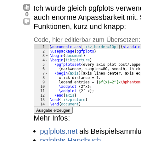
Ich würde gleich pgfplots verwe
0
auch enorme Anpassbarkeit mit. S
Funktionen, kurz und knapp:
Code, hier editierbar zum Übersetzen:
1
\documentclass
[
tikz,border=10pt
]
{
standalo
2
\usepackage
{
pgfplots
}
3
\begin
{
document
}
4
\begin
{
tikzpicture
}
5
\pgfplotsset
{
every axis plot post/.appe
6
{
mark=none, samples=80, smooth, thick
7
\begin
{
axis
}
[
axis lines=center, axis eq
8
    xtick distance = 1,
9
    legend entries = 
{
$f(x)=2^{x
\hphantom
10
\addplot
{
2^x
}
;
11
\addplot
{
2^-x
}
;
12
\end
{
axis
}
13
\end
{
tikzpicture
}
14
\end
{
document
}
Ausgabe erzeugen
Mehr Infos:
pgfplots.net
als Beispielsamml
pgfplots Handbuch