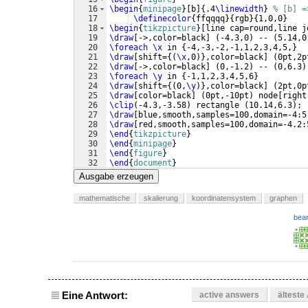
16
\begin
{
minipage
}
[
b
]
{
.4
\linewidth
}
% [b] =
17
\definecolor
{
ffqqqq
}
{
rgb
}
{
1,0,0
}
18
\begin
{
tikzpicture
}
[
line cap=round,line j
19
\draw
[
->,color=black
]
(
-4.3,0
)
 -- 
(
5.14,0
20
\foreach
\x
 in 
{
-4,-3,-2,-1,1,2,3,4,5,
}
21
\draw
[
shift=
{(
\x
,0
)}
,color=black
]
(
0pt,2p
22
\draw
[
->,color=black
]
(
0,-1.2
)
 -- 
(
0,6.3
)
23
\foreach
\y
 in 
{
-1,1,2,3,4,5,6
}
24
\draw
[
shift=
{(
0,
\y
)}
,color=black
]
(
2pt,0p
25
\draw
[
color=black
]
(
0pt,-10pt
)
 node
[
right
26
\clip
(
-4.3,-3.58
)
 rectangle 
(
10.14,6.3
)
;
27
\draw
[
blue,smooth,samples=100,domain=-4:5
28
\draw
[
red,smooth,samples=100,domain=-4.2:
29
\end
{
tikzpicture
}
30
\end
{
minipage
}
31
\end
{
figure
}
32
\end
{
document
}
Ausgabe erzeugen
mathematische
skalierung
koordinatensystem
graphen
bear
Eine Antwort:
active answers
älteste