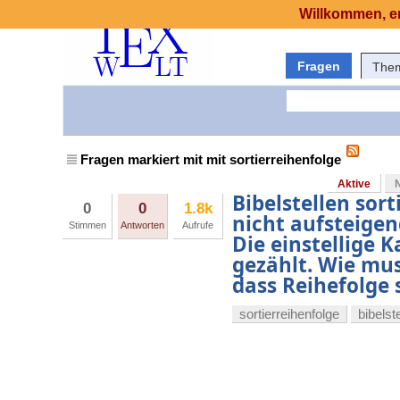
Willkommen, er
Fragen
The
Fragen markiert mit mit sortierreihenfolge
Aktive
Bibelstellen sort
0
0
1.8k
nicht aufsteigen
Stimmen
Antworten
Aufrufe
Die einstellige 
gezählt. Wie muss
dass Reihefolge
sortierreihenfolge
bibelst