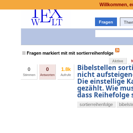
Willkommen, er
Fragen
The
Fragen markiert mit mit sortierreihenfolge
Aktive
Bibelstellen sort
0
0
1.8k
nicht aufsteigen
Stimmen
Antworten
Aufrufe
Die einstellige 
gezählt. Wie muss
dass Reihefolge
sortierreihenfolge
bibelst