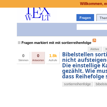
Willkommen, er
Fragen
The
Fragen markiert mit mit sortierreihenfolge
Aktive
Bibelstellen sort
0
0
1.8k
nicht aufsteigen
Stimmen
Antworten
Aufrufe
Die einstellige 
gezählt. Wie muss
dass Reihefolge
sortierreihenfolge
bibelst