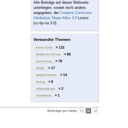
Alle Beiträge auf dieser Webseite
unterliegen, soweit nicht anders
angegeben, der
Creative Commons
Attribution Share-Alike 3.0
Lizenz
(cc-by-sa 3.0).
Verwandte Themen
× 132
koma-script
× 80
inhaltsverzeichnis
× 70
ausrichtung
× 17
ränder
× 14
tableofcontents
× 8
einzug
× 2
subparagraph
× 1
cleanthesis
Beiträge pro Seite
15
30
50