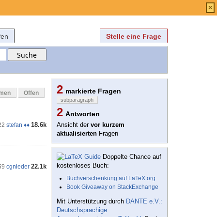
Anmelden
über
FAQ
×
fen
Stelle eine Frage
2
markierte Fragen
mmen
Offen
subparagraph
2
Antworten
18.6k
Ansicht der
vor kurzem
22
stefan ♦♦
aktualisierten
Fragen
Doppelte Chance auf
kostenloses Buch:
22.1k
59
cgnieder
Buchverschenkung auf LaTeX.org
Book Giveaway on StackExchange
Mit Unterstützung durch
DANTE e.V.:
Deutschsprachige