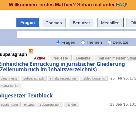
Willkommen, erstes Mal hier? Schau mal unter
FAQ
!
Fragen
Themen
Benutzer
Medaillen
Of
Fragen
Themen
Benutzer
 subparagraph
Aktive
Neueste
Beliebte
mit den meisten Sti
Einheitliche Einrückung in juristischer Gliederung
(Zeilenumbruch im Inhaltsverzeichnis)
25 Feb '25, 17:
cleanthesis
subparagraph
inhaltsverzeichnis
tableofcontents
koma-script
abgesetzer Textblock
23 Sep '15, 10:
ausrichtung
einzug
subparagraph
ränder