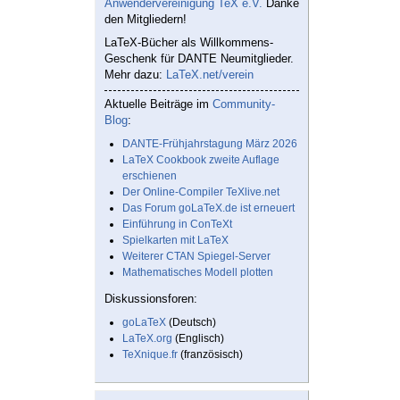
Anwendervereinigung TeX e.V.
Danke
den Mitgliedern!
LaTeX-Bücher als Willkommens-
Geschenk für DANTE Neumitglieder.
Mehr dazu:
LaTeX.net/verein
Aktuelle Beiträge im
Community-
Blog
:
DANTE-Frühjahrstagung März 2026
LaTeX Cookbook zweite Auflage
erschienen
Der Online-Compiler TeXlive.net
Das Forum goLaTeX.de ist erneuert
Einführung in ConTeXt
Spielkarten mit LaTeX
Weiterer CTAN Spiegel-Server
Mathematisches Modell plotten
Diskussionsforen:
goLaTeX
(Deutsch)
LaTeX.org
(Englisch)
TeXnique.fr
(französisch)