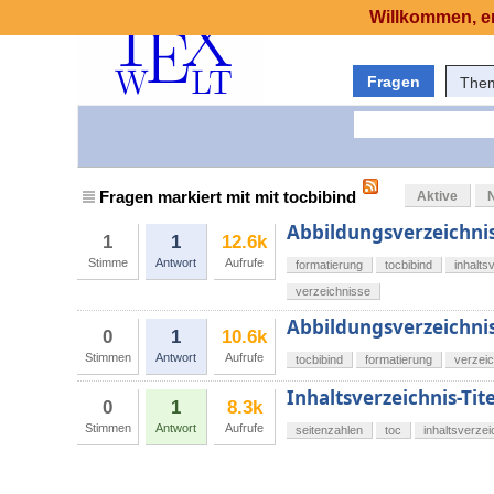
Willkommen, er
Fragen
The
Fragen markiert mit mit tocbibind
Aktive
Abbildungsverzeichnis
1
1
12.6k
Stimme
Antwort
Aufrufe
formatierung
tocbibind
inhalts
verzeichnisse
Abbildungsverzeichnis
0
1
10.6k
Stimmen
Antwort
Aufrufe
tocbibind
formatierung
verzei
Inhaltsverzeichnis-Ti
0
1
8.3k
Stimmen
Antwort
Aufrufe
seitenzahlen
toc
inhaltsverzei