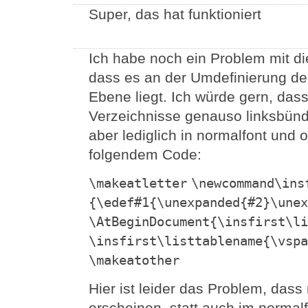
Super, das hat funktioniert
Ich habe noch ein Problem mit d
dass es an der Umdefinierung der
Ebene liegt. Ich würde gern, das
Verzeichnisse genauso linksbündi
aber lediglich in normalfont und
folgendem Code:
\makeatletter
\newcommand\ins
{\edef#1{\unexpanded{#2}\unex
\AtBeginDocument{\insfirst\li
\insfirst\listtablename{\vspa
\makeatother
Hier ist leider das Problem, das
erscheinen, statt auch im normalf