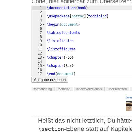
Code, hier editierbar zum Übersetzen:
1
\documentclass
{
book
}
2
3
\usepackage
[
nottoc
]
{
tocbibind
}
4
5
\begin
{
document
}
6
7
\tableofcontents
8
9
\listoftables
10
11
\listoffigures
12
13
\chapter
{
Foo
}
14
15
\chapter
{
Bar
}
16
17
\end
{
document
}
Ausgabe erzeugen
formatierung
tocbibind
inhaltsverzeichnis
überschriften
bear
Heißt das nicht letztlich, Du hätt
-Ebene statt auf Kapite
\section