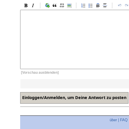
[Vorschau ausblenden]
über
|
FAQ