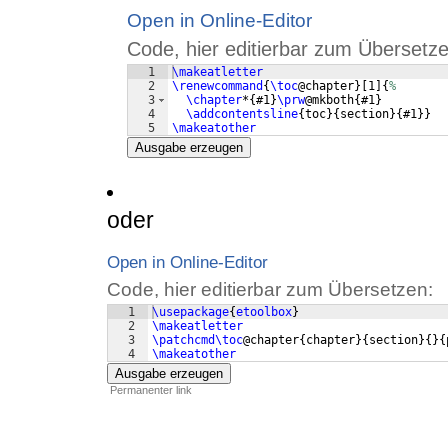
Open in Online-Editor
Code, hier editierbar zum Übersetze
1
\makeatletter
2
\renewcommand
{
\toc
@chapter
}
[
1
]
{
%
3
\chapter
*
{
#1
}
\prw
@mkboth
{
#1
}
4
\addcontentsline
{
toc
}
{
section
}
{
#1
}}
5
\makeatother
Ausgabe erzeugen
oder
Open in Online-Editor
Code, hier editierbar zum Übersetzen:
1
\usepackage
{
etoolbox
}
2
\makeatletter
3
\patchcmd\toc
@chapter
{
chapter
}
{
section
}
{
}
{
4
\makeatother
Ausgabe erzeugen
Permanenter link