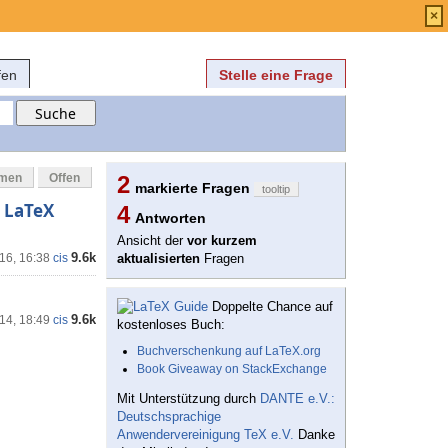
Anmelden
über
FAQ
×
fen
Stelle eine Frage
mmen
Offen
2
markierte Fragen
tooltip
 LaTeX
4
Antworten
Ansicht der
vor kurzem
9.6k
16, 16:38
cis
aktualisierten
Fragen
Doppelte Chance auf
9.6k
14, 18:49
cis
kostenloses Buch:
Buchverschenkung auf LaTeX.org
Book Giveaway on StackExchange
Mit Unterstützung durch
DANTE e.V.:
Deutschsprachige
Anwendervereinigung TeX e.V.
Danke