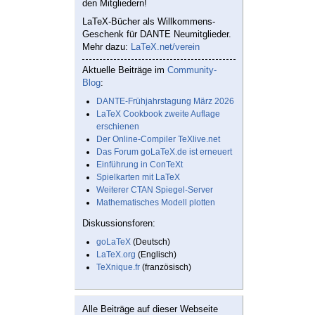
den Mitgliedern!
LaTeX-Bücher als Willkommens-
Geschenk für DANTE Neumitglieder.
Mehr dazu:
LaTeX.net/verein
Aktuelle Beiträge im
Community-
Blog
:
DANTE-Frühjahrstagung März 2026
LaTeX Cookbook zweite Auflage
erschienen
Der Online-Compiler TeXlive.net
Das Forum goLaTeX.de ist erneuert
Einführung in ConTeXt
Spielkarten mit LaTeX
Weiterer CTAN Spiegel-Server
Mathematisches Modell plotten
Diskussionsforen:
goLaTeX
(Deutsch)
LaTeX.org
(Englisch)
TeXnique.fr
(französisch)
Alle Beiträge auf dieser Webseite