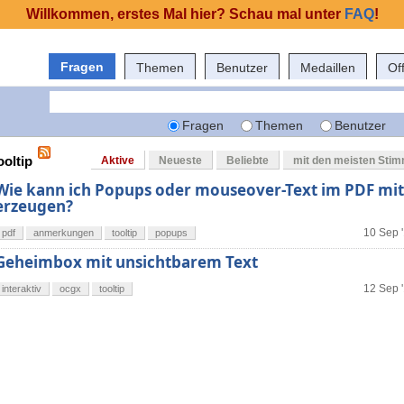
Willkommen, erstes Mal hier? Schau mal unter
FAQ
!
Fragen
Themen
Benutzer
Medaillen
Of
Fragen
Themen
Benutzer
ooltip
Aktive
Neueste
Beliebte
mit den meisten Sti
Wie kann ich Popups oder mouseover-Text im PDF mit
erzeugen?
10 Sep '
pdf
anmerkungen
tooltip
popups
Geheimbox mit unsichtbarem Text
12 Sep '
interaktiv
ocgx
tooltip