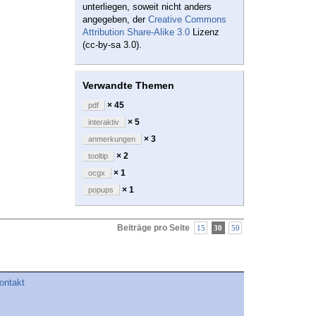
unterliegen, soweit nicht anders
angegeben, der
Creative Commons
Attribution Share-Alike 3.0
Lizenz
(cc-by-sa 3.0).
Verwandte Themen
× 45
pdf
× 5
interaktiv
× 3
anmerkungen
× 2
tooltip
× 1
ocgx
× 1
popups
Beiträge pro Seite
15
30
50
ontakt