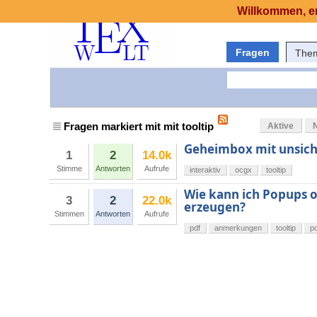
Willkommen, er
Fragen
The
Fragen markiert mit mit tooltip
Aktive
Geheimbox mit unsic
1
2
14.0k
Stimme
Antworten
Aufrufe
interaktiv
ocgx
tooltip
Wie kann ich Popups 
3
2
22.0k
erzeugen?
Stimmen
Antworten
Aufrufe
pdf
anmerkungen
tooltip
p