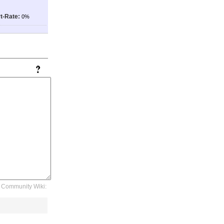
t-Rate:
0%
Community Wiki: