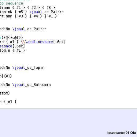
op sequence
t:nnn 
{
 #1 
}
{
 #2 
}
{
 #3 
}
ion:nN 
{
 #5 
}
\jpaul
_ds_Pair:n
ht:nnn 
{
 #3 
}
{
 #4 
}
{
 #1 
}
ed:Nn 
\jpaul
_ds_Pair:n
r
}
{
@
{
}
c@
{
}}
:n 
{
 #1 
}
\\
\addlinespace
[
.6ex
]
espace
[
.6ex
]
tom:n 
{
 #1 
}
ed:Nn 
\jpaul
_ds_Top:n
p
}
{
#1
}
ed:Nn 
\jpaul
_ds_Bottom:n
ttom
}
n 
{
 #1 
}
beantwortet
01 Okt 