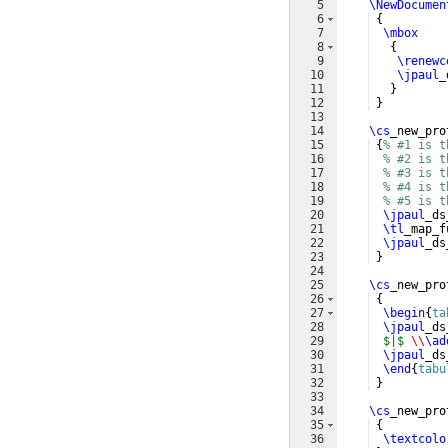
5
\NewDocumen
6
{
7
\mbox
8
{
9
\renewc
10
\jpaul
_
11
}
12
}
13
14
\cs
_new_pro
15
{
% #1 is t
16
% #2 is t
17
% #3 is t
18
% #4 is t
19
% #5 is t
20
\jpaul
_ds
21
\tl
_map_f
22
\jpaul
_ds
23
}
24
25
\cs
_new_pro
26
{
27
\begin
{
ta
28
\jpaul
_ds
29
$|$
\\
\ad
30
\jpaul
_ds
31
\end
{
tabu
32
}
33
34
\cs
_new_pro
35
{
36
\textcolo