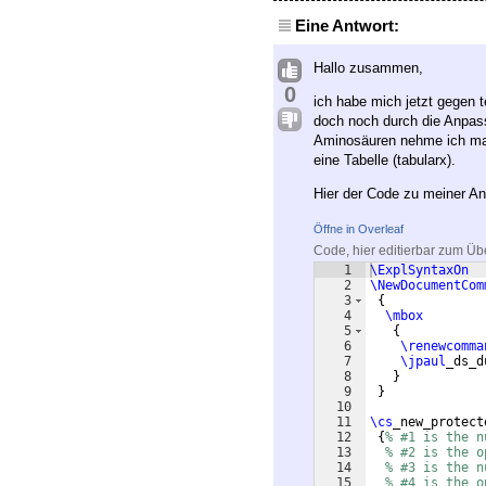
Eine Antwort:
Hallo zusammen,
0
ich habe mich jetzt gegen 
doch noch durch die Anpas
Aminosäuren nehme ich man
eine Tabelle (tabularx).
Hier der Code zu meiner A
Öffne in Overleaf
Code, hier editierbar zum Üb
1
\ExplSyntaxOn
2
\NewDocumentCom
3
{
4
\mbox
5
{
6
\renewcomma
7
\jpaul
_ds_d
8
}
9
}
10
11
\cs
_new_protect
12
{
% #1 is the n
13
% #2 is the o
14
% #3 is the n
15
% #4 is the o