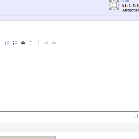
Suku
51
●
1
●
5
●
8
Akzeptier