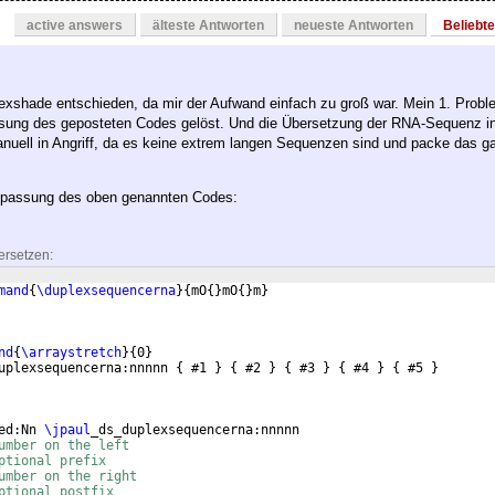
active answers
älteste Antworten
neueste Antworten
Beliebt
texshade entschieden, da mir der Aufwand einfach zu groß war. Mein 1. Probl
sung des geposteten Codes gelöst. Und die Übersetzung der RNA-Sequenz in
uell in Angriff, da es keine extrem langen Sequenzen sind und packe das g
npassung des oben genannten Codes:
ersetzen:
mand
{
\duplexsequencerna
}
{
mO
{
}
mO
{
}
m
}
nd
{
\arraystretch
}
{
0
}
uplexsequencerna:nnnnn 
{
 #1 
}
{
 #2 
}
{
 #3 
}
{
 #4 
}
{
 #5 
}
ed:Nn 
\jpaul
_ds_duplexsequencerna:nnnnn
umber on the left
ptional prefix
umber on the right
ptional postfix