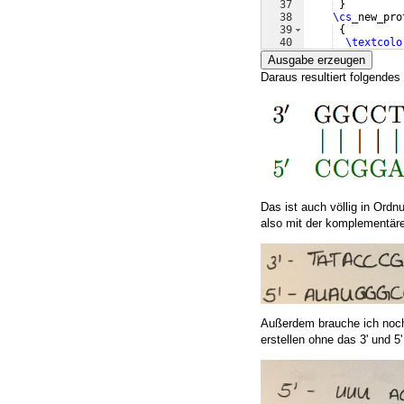
37
}
38
\cs
_new_pro
39
{
40
\textcolo
41
{
Ausgabe erzeugen
Daraus resultiert folgendes
Das ist auch völlig in Ordn
also mit der komplementäre
Außerdem brauche ich noch
erstellen ohne das 3' und 5