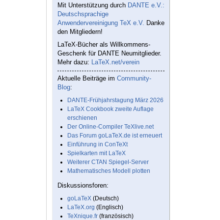
Mit Unterstützung durch
DANTE e.V.:
Deutschsprachige
Anwendervereinigung TeX e.V.
Danke
den Mitgliedern!
LaTeX-Bücher als Willkommens-
Geschenk für DANTE Neumitglieder.
Mehr dazu:
LaTeX.net/verein
Aktuelle Beiträge im
Community-
Blog
:
DANTE-Frühjahrstagung März 2026
LaTeX Cookbook zweite Auflage
erschienen
Der Online-Compiler TeXlive.net
Das Forum goLaTeX.de ist erneuert
Einführung in ConTeXt
Spielkarten mit LaTeX
Weiterer CTAN Spiegel-Server
Mathematisches Modell plotten
Diskussionsforen:
goLaTeX
(Deutsch)
LaTeX.org
(Englisch)
TeXnique.fr
(französisch)