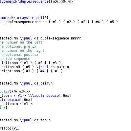
tCommand
{
\duplexsequence
}
{
mO
{
}
mO
{
}
m
}
ommand
{
\arraystretch
}
{
0
}
ds_duplexsequence:nnnnn 
{
 #1 
}
{
 #2 
}
{
 #3 
}
{
 #4 
}
{
 #5 
}
tected:Nn 
\jpaul
_ds_duplexsequence:nnnnn
he number on the left
he optional prefix
he number on the right
he optional postfix
he top sequence
_left:nnn 
{
 #1 
}
{
 #2 
}
{
 #3 
}
unction:nN 
{
 #5 
}
\jpaul
_ds_pair:n
_right:nnn 
{
 #3 
}
{
 #4 
}
{
 #1 
}
tected:Nn 
\jpaul
_ds_pair:n
bular
}
{
@
{
}
c@
{
}}
_top:n 
{
 #1 
}
\\
\addlinespace
[
.6ex
]
dlinespace
[
.6ex
]
_bottom:n 
{
 #1 
}
lar
}
tected:Nn 
\jpaul
_ds_top:n
r
{
top
}
{
#1
}