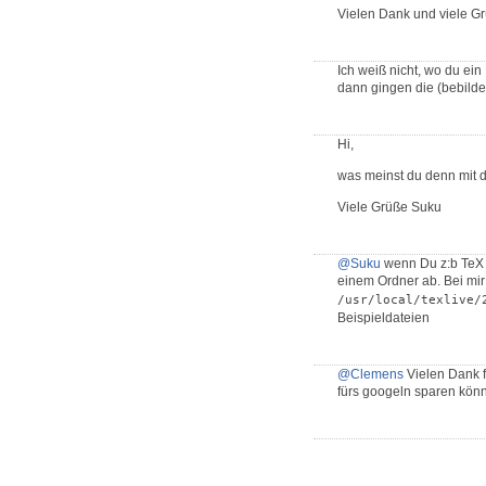
Vielen Dank und viele G
Ich weiß nicht, wo du ei
dann gingen die (bebilder
Hi,
was meinst du denn mit d
Viele Grüße Suku
@Suku
wenn Du z:b TeX l
einem Ordner ab. Bei mir
/usr/local/texlive/
Beispieldateien
@Clemens
Vielen Dank fü
fürs googeln sparen kön