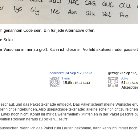
 genannten Code sein. Bin für jede Alternative offen.
ße Suku
der Vorschau immer zu groß. Kann ich diese im Vorfeld skalieren, oder passier
bearbeitet
24 Sep '17, 05:22
gefragt
23 Sep '17,
Henri
Suku
15.8k
51
●
15
●
41
●
43
●
1
●
5
●
8
Akzeptier
geschaut, und das Paket texshade entdeckt. Das Paket scheint meine Wünsche erfü
er nicht eingebunden. Also usepackage{texshade} alleine scheint nicht zu reiche
Latex noch nicht. Könnt ihr mir da weiterhelfen? Mir fehlen in der Paket Beschreib
wollten Rosinen heraus zu picken...
seufz
l ausreichen, wenn ich das Paket zum Laufen bekomme, dann kann ich immer noch