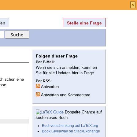
Anmelden
über
FAQ
×
fen
Stelle eine Frage
Folgen dieser Frage
Per E-Mail:
Wenn sie sich anmelden, kommen
Sie für alle Updates hier in Frage
ch schon eine
Per RSS:
isse
Antworten
Antworten und Kommentare
Doppelte Chance auf
kostenloses Buch:
Buchverschenkung auf LaTeX.org
Book Giveaway on StackExchange