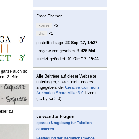
Frage-Themen:
×5
xparse
×1
dna
gestellte Frage:
23 Sep '17, 14:27
Frage wurde gesehen:
9,426 Mal
zuletzt geändert:
01 Okt '17, 15:44
s ganze auch so,
Alle Beiträge auf dieser Webseite
em 2. Bild.
unterliegen, soweit nicht anders
angegeben, der
Creative Commons
Attribution Share-Alike 3.0
Lizenz
(cc-by-sa 3.0).
lber zu
verwandte Fragen
xparse: Umgebung für Tabellen
definieren
Festlegung der Definitionsmenge