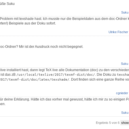
rüße Suku
Suku
n Problem mit texshade hast. Ich musste nur die Beispieldaten aus dem doc-Ordner
ten!) Beispiele aus der Doku sofort.
Ulrike Fischer
oc-Ordner? Mir ist der Ausdruck noch nicht begegnet.
Suku
ive installiert hast, dann legt TeX live alle Dokumentation (doc) zu den verschied
 ist das zB
. Die Doku zu
/usr/local/texlive/2017/texmf-dist/doc/
texsha
. Dort finden sich eine ganze Reihe v
2017/texmf-dist/doc/latex/texshade/
cgnieder
r deine Erklärung. Hätte ich das vorher mal gewusst, hätte ich mir zu so einigen P
nen.
Suku
Ergebnis 5 von 6
show