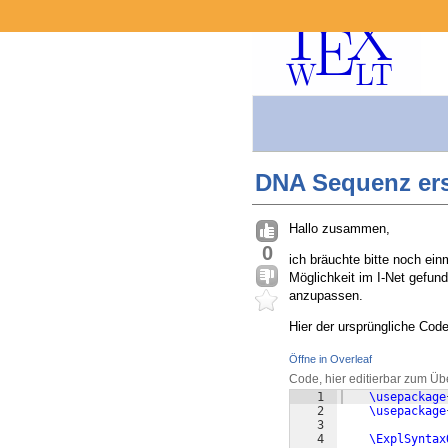
DNA Sequenz ers
Hallo zusammen,
0
ich bräuchte bitte noch ei
Möglichkeit im I-Net gefund
anzupassen.
Hier der ursprüngliche Code
Öffne in Overleaf
Code, hier editierbar zum Üb
1
\usepackage
2
\usepackage
3
4
\ExplSyntax