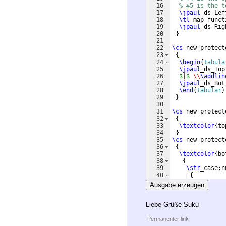
16
% #5 is the t
17
\jpaul
_ds_Lef
18
\tl
_map_funct
19
\jpaul
_ds_Rig
20
}
21
22
\cs
_new_protect
23
{
24
\begin
{
tabula
25
\jpaul
_ds_Top
26
$|$
\\
\addlin
27
\jpaul
_ds_Bot
28
\end
{
tabular
}
29
}
30
31
\cs
_new_protect
32
{
33
\textcolor
{
to
34
}
35
\cs
_new_protect
36
{
37
\textcolor
{
bo
38
{
39
\str
_case:n
40
{
41
{
T
}
{
A
}
Ausgabe erzeugen
Liebe Grüße Suku
Permanenter link