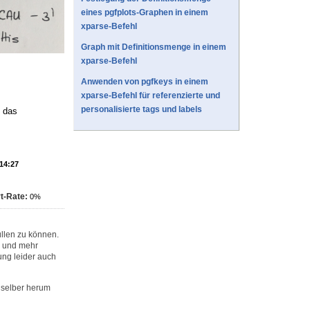
eines pgfplots-Graphen in einem
xparse-Befehl
Graph mit Definitionsmenge in einem
xparse-Befehl
Anwenden von pgfkeys in einem
xparse-Befehl für referenzierte und
personalisierte tags und labels
t das
 14:27
t-Rate:
0%
llen zu können.
n und mehr
ung leider auch
 selber herum