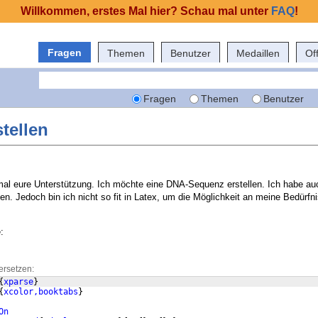
Willkommen, erstes Mal hier? Schau mal unter
FAQ
!
Fragen
Themen
Benutzer
Medaillen
Of
Fragen
Themen
Benutzer
tellen
nmal eure Unterstützung. Ich möchte eine DNA-Sequenz erstellen. Ich habe au
en. Jedoch bin ich nicht so fit in Latex, um die Möglichkeit an meine Bedürfn
:
ersetzen:
{
xparse
}
{
xcolor,booktabs
}
On