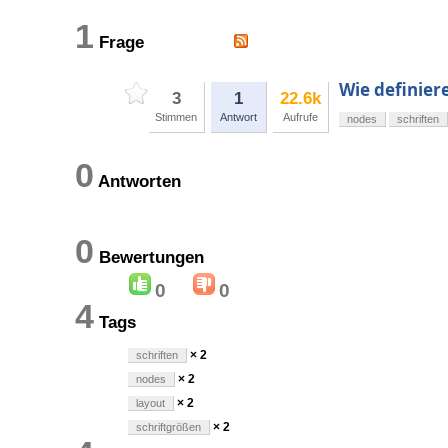
1
Frage
Wie definiere
3
1
22.6k
Stimmen
Antwort
Aufrufe
nodes
schriften
0
Antworten
0
Bewertungen
0
0
4
Tags
× 2
schriften
× 2
nodes
× 2
layout
× 2
schriftgrößen