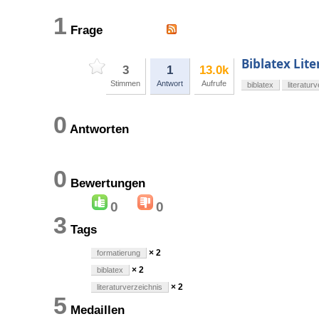
1
Frage
Biblatex Lit
3
1
13.0k
Stimmen
Antwort
Aufrufe
biblatex
literatur
0
Antworten
0
Bewertungen
0
0
3
Tags
× 2
formatierung
× 2
biblatex
× 2
literaturverzeichnis
5
Medaillen