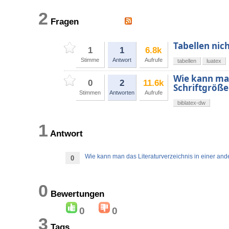
2
Fragen
Tabellen nic
1
1
6.8k
Stimme
Antwort
Aufrufe
tabellen
luatex
Wie kann man
0
2
11.6k
Schriftgröß
Stimmen
Antworten
Aufrufe
biblatex-dw
1
Antwort
Wie kann man das Literaturverzeichnis in einer an
0
0
Bewertungen
0
0
3
Tags