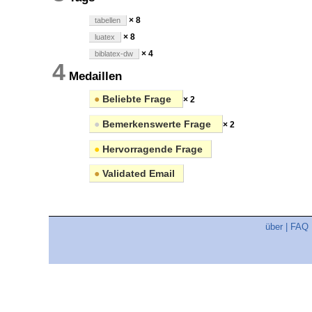
× 8
tabellen
× 8
luatex
× 4
biblatex-dw
4
Medaillen
●
Beliebte Frage
× 2
●
Bemerkenswerte Frage
× 2
●
Hervorragende Frage
●
Validated Email
über
|
FAQ