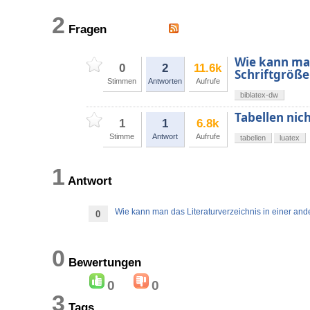
2
Fragen
Wie kann man
0
2
11.6k
Schriftgröß
Stimmen
Antworten
Aufrufe
biblatex-dw
Tabellen nic
1
1
6.8k
Stimme
Antwort
Aufrufe
tabellen
luatex
1
Antwort
Wie kann man das Literaturverzeichnis in einer an
0
0
Bewertungen
0
0
3
Tags