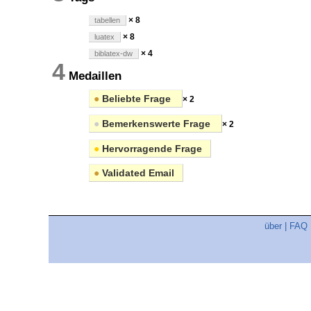
× 8
tabellen
× 8
luatex
× 4
biblatex-dw
4
Medaillen
●
Beliebte Frage
× 2
●
Bemerkenswerte Frage
× 2
●
Hervorragende Frage
●
Validated Email
über
|
FAQ