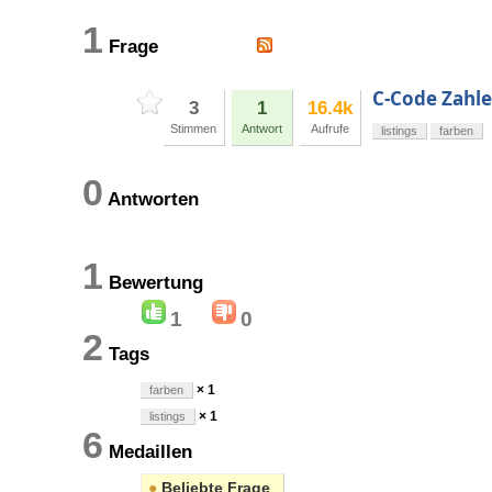
1
Frage
C-Code Zahlen
3
1
16.4k
Stimmen
Antwort
Aufrufe
listings
farben
0
Antworten
1
Bewertung
1
0
2
Tags
× 1
farben
× 1
listings
6
Medaillen
●
Beliebte Frage