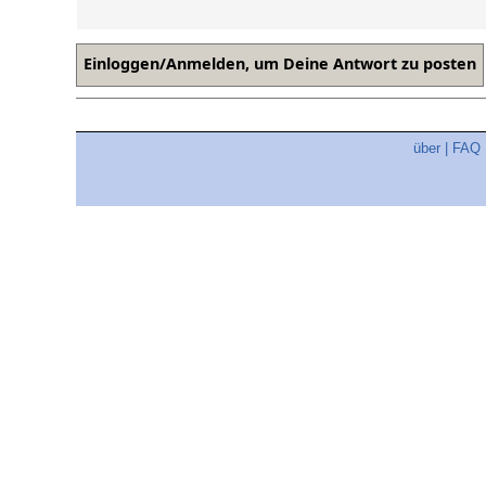
über
|
FAQ