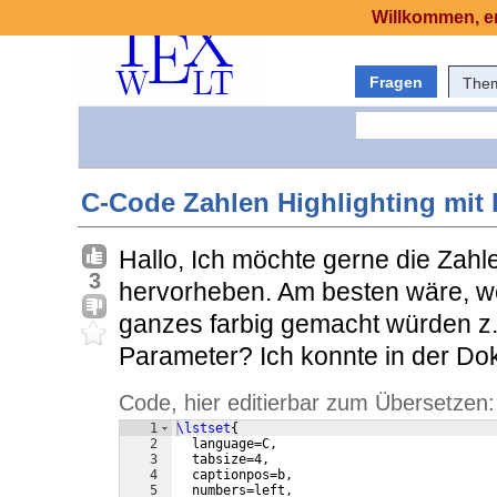
Willkommen, er
Fragen
The
C-Code Zahlen Highlighting mit l
Hallo, Ich möchte gerne die Zah
3
hervorheben. Am besten wäre, w
ganzes farbig gemacht würden z.
Parameter? Ich konnte in der Dok
Code, hier editierbar zum Übersetzen:
1
\lstset
{
2
  language=C,
3
  tabsize=4,
4
  captionpos=b,
5
  numbers=left,