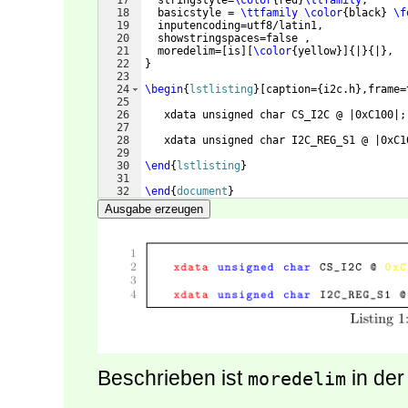
17
  stringstyle=
\color
{
red
}
\ttfamily
,
18
  basicstyle = 
\ttfamily
\color
{
black
}
\f
19
  inputencoding=utf8/latin1,
20
  showstringspaces=false ,
21
  moredelim=
[
is
]
[
\color
{
yellow
}]
{
|
}
{
|
}
,
22
}
23
24
\begin
{
lstlisting
}
[caption={i2c.h},frame=
25
26
   xdata unsigned char CS_I2C @ |0xC100|;
27
28
   xdata unsigned char I2C_REG_S1 @ |0xC1
29
30
\end
{
lstlisting
}
31
32
\end
{
document
}
Ausgabe erzeugen
Beschrieben ist
in de
moredelim