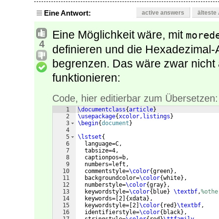
Eine Antwort:
active answers
älteste
Eine Möglichkeit wäre, mit
mored
4
definieren und die Hexadezimal-
begrenzen. Das wäre zwar nicht 
funktionieren:
Code, hier editierbar zum Übersetzen:
1
\documentclass
{
article
}
2
\usepackage
{
xcolor,listings
}
3
\begin
{
document
}
4
5
\lstset
{
6
  language=C,
7
  tabsize=4,
8
  captionpos=b,
9
  numbers=left,
10
  commentstyle=
\color
{
green
}
,
11
  backgroundcolor=
\color
{
white
}
,
12
  numberstyle=
\color
{
gray
}
,
13
  keywordstyle=
\color
{
blue
}
\textbf
,
%othe
14
  keywords=
[
2
]
{
xdata
}
,
15
  keywordstyle=
[
2
]
\color
{
red
}
\textbf
,
16
  identifierstyle=
\color
{
black
}
,