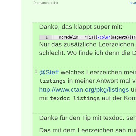
Permanenter link
bear
Danke, das klappt super mit:
1
   moredelim = *
[
is
]
[
\color
{
magenta
}]
{
§
Nur das zusätzliche Leerzeichen,
schlecht. Wo finde ich denn die
@Steff
welches Leerzeichen mein
1
in meiner Antwort mal ve
listings
http://www.ctan.org/pkg/listings
un
mit
auf der Ko
texdoc listings
Danke für den Tip mit texdoc. seh
Das mit dem Leerzeichen sah nur