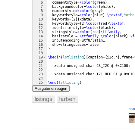
6
  commentstyle=
\color
{
green
}
,
7
  backgroundcolor=
\color
{
white
}
,
8
  numberstyle=
\color
{
gray
}
,
9
  keywordstyle=
\color
{
blue
}
\textbf
,
%othe
10
  keywords=
[
2
]
{
xdata
}
,
11
  keywordstyle=
[
2
]
\color
{
red
}
\textbf
,
12
  identifierstyle=
\color
{
black
}
,
13
  stringstyle=
\color
{
red
}
\ttfamily
,
14
  basicstyle = 
\ttfamily
\color
{
black
}
\f
15
  inputencoding=utf8/latin1,
16
  showstringspaces=false
17
}
18
19
\begin
{
lstlisting
}
[caption={i2c.h},frame=
20
21
   xdata unsigned char CS_I2C @ 0xC100;
22
23
   xdata unsigned char I2C_REG_S1 @ 0xC10
24
25
\end
{
lstlisting
}
Ausgabe erzeugen
listings
farben
bear