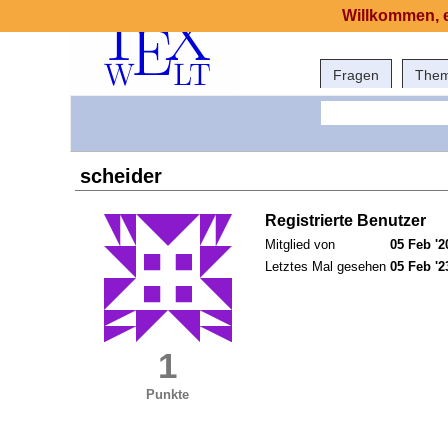
Willkommen, e
Fragen
The
scheider
Registrierte Benutzer
Mitglied von
05 Feb '2
Letztes Mal gesehen
05 Feb '2
1
Punkte