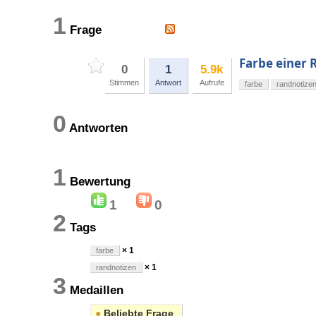
1
Frage
Farbe einer 
0
1
5.9k
Stimmen
Antwort
Aufrufe
farbe
randnotize
0
Antworten
1
Bewertung
1
0
2
Tags
× 1
farbe
× 1
randnotizen
3
Medaillen
●
Beliebte Frage