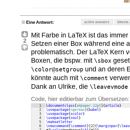
Eine Antwort:
active answers
älteste
Mit Farbe in LaTeX ist das immer 
2
Setzen einer Box während eine an
problematisch. Der LaTeX Kern 
Boxen, die bspw. mit
geset
\sbox
und an deren 
\color@setgroup
könnte auch mit
verwen
\comment
Dank an Ulrike, die
\leavevmode
Code, hier editierbar zum Übersetzen:
1
\documentclass
[
a4paper,12pt
]
{
article
}
2
\usepackage
[
ngerman
]
{
babel
}
3
\usepackage
{
xcolor
}
4
\usepackage
{
soul
}
5
\makeatletter
6
\newcommand
{
\comment
}
[
2
]
{
\marginpar
{
\leav