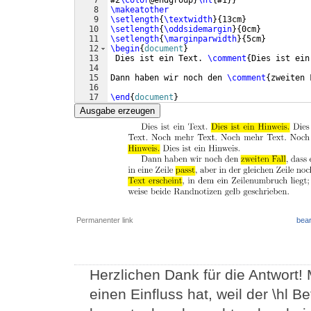
7
#2
\color
@endgroup
}
\hl
{
#1
}}
8
\makeatother
9
\setlength
{
\textwidth
}
{
13cm
}
10
\setlength
{
\oddsidemargin
}
{
0cm
}
11
\setlength
{
\marginparwidth
}
{
5cm
}
12
\begin
{
document
}
13
 Dies ist ein Text. 
\comment
{
Dies ist ein
14
15
Dann haben wir noch den 
\comment
{
zweiten 
16
17
\end
{
document
}
Ausgabe erzeugen
Permanenter link
bear
Herzlichen Dank für die Antwort! 
einen Einfluss hat, weil der \hl 