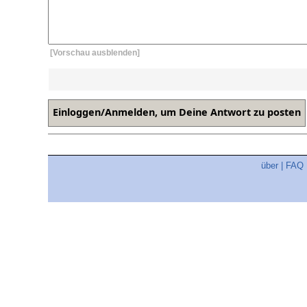
[Vorschau ausblenden]
über
|
FAQ