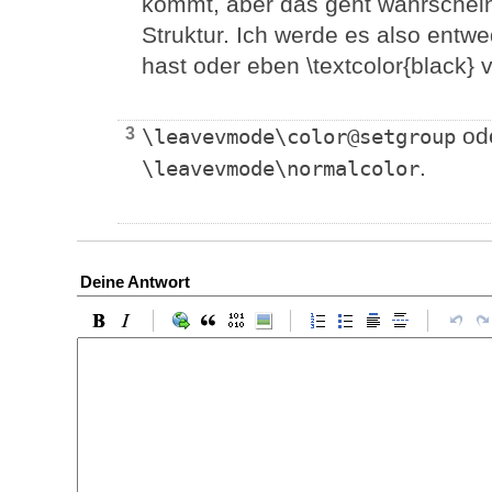
kommt, aber das geht wahrscheinl
Struktur. Ich werde es also ent
hast oder eben \textcolor{black}
ode
3
\leavevmode\color@setgroup
.
\leavevmode\normalcolor
Deine Antwort