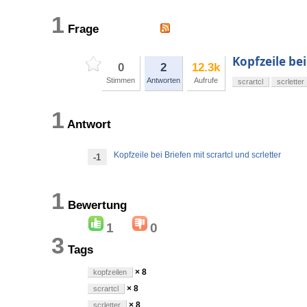
1
Frage
Kopfzeile bei
0
2
12.3k
Stimmen
Antworten
Aufrufe
scrartcl
scrletter
1
Antwort
Kopfzeile bei Briefen mit scrartcl und scrletter
-1
1
Bewertung
1
0
3
Tags
× 8
kopfzeilen
× 8
scrartcl
× 8
scrletter