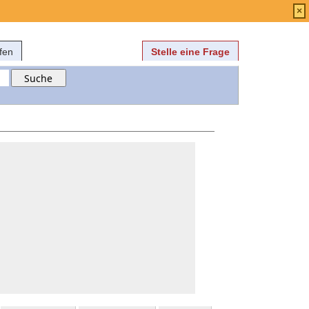
Anmelden
über
FAQ
×
fen
Stelle eine Frage