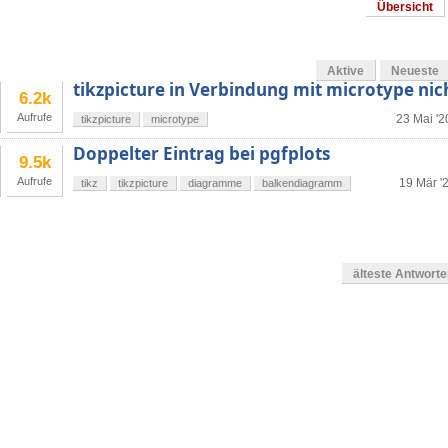
Übersicht
Aktive
Neueste
tikzpicture in Verbindung mit microtype nic
6.2k
Aufrufe
23 Mai '2
tikzpicture
microtype
Doppelter Eintrag bei pgfplots
9.5k
Aufrufe
19 Mär '
tikz
tikzpicture
diagramme
balkendiagramm
älteste Antwort
g