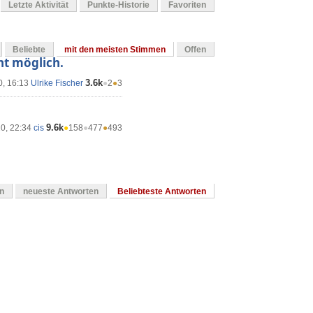
Letzte Aktivität
Punkte-Historie
Favoriten
Beliebte
mit den meisten Stimmen
Offen
ht möglich.
3.6k
0, 16:13
Ulrike Fischer
●
2
●
3
9.6k
20, 22:34
cis
●
158
●
477
●
493
en
neueste Antworten
Beliebteste Antworten