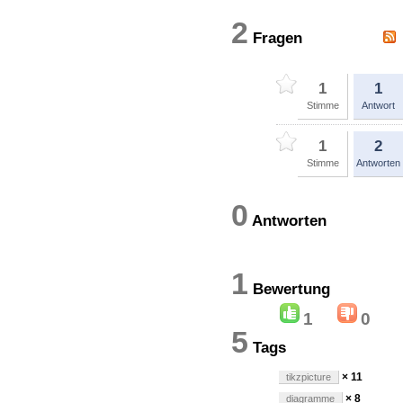
2
Fragen
1
1
Stimme
Antwort
1
2
Stimme
Antworten
0
Antworten
1
Bewertun
1
0
5
Tags
× 11
tikzpicture
× 8
diagramme