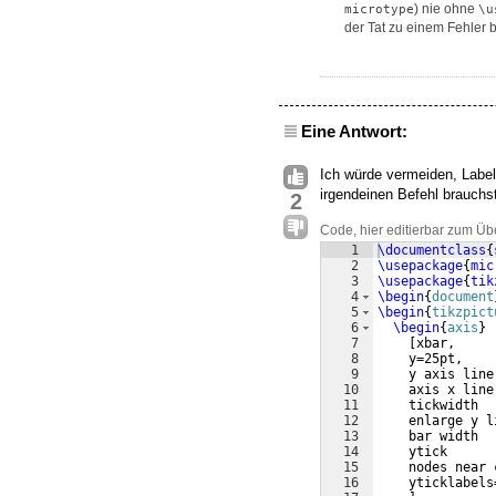
) nie ohne
microtype
\u
der Tat zu einem Fehler 
Eine Antwort:
Ich würde vermeiden, Label
irgendeinen Befehl brauchst
2
Code, hier editierbar zum Üb
1
\documentclass
{
2
\usepackage
{
mic
3
\usepackage
{
tik
4
\begin
{
document
5
\begin
{
tikzpict
6
\begin
{
axis
}
7
[
xbar,
8
    y=25pt,
9
    y axis line
10
    axis x line
11
    tickwidth  
12
    enlarge y l
13
    bar width  
14
    ytick      
15
    nodes near 
16
    yticklabels