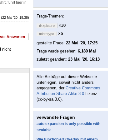
t, führt hier in
Frage-Themen:
(22 Mai '20, 18:38)
×30
tikzpicture
×5
microtype
este Antworten
gestellte Frage:
22 Mai '20, 17:25
 nicht
Frage wurde gesehen:
6,180 Mal
zuletzt geändert:
23 Mai '20, 16:13
Alle Beiträge auf dieser Webseite
unterliegen, soweit nicht anders
angegeben, der
Creative Commons
Attribution Share-Alike 3.0
Lizenz
(cc-by-sa 3.0).
verwandte Fragen
auto expansion is only possible with
scalable
Wie funktioniert Overlay mit einem