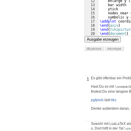
12
    enlarge y l
13
    bar width  
14
    ytick      
15
    nodes near 
16
    symbolic y 
17
\addplot
 coordi
18
\end
{
axis
}
19
\end
{
tikzpictur
20
\end
{
document
}
Ausgabe erzeugen
tikzpicture
microtype
Es gibt offenbar ein Pro
1
Hast Du es mit
\usepac
findest Du eine längere
pgfplots
lädt
tikz
.
Denke außerdem daran, 
Sowohl mit LuaLaTeX al
. Dort hilft in der Tat
ü
\us