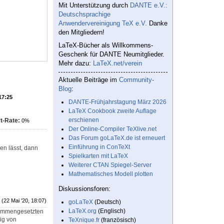
Mit Unterstützung durch
DANTE e.V.:
Deutschsprachige
Anwendervereinigung TeX e.V.
Danke
den Mitgliedern!
LaTeX-Bücher als Willkommens-
Geschenk für DANTE Neumitglieder.
Mehr dazu:
LaTeX.net/verein
Aktuelle Beiträge im
Community-
Blog
:
17:25
DANTE-Frühjahrstagung März 2026
LaTeX Cookbook zweite Auflage
erschienen
t-Rate:
0%
Der Online-Compiler TeXlive.net
Das Forum goLaTeX.de ist erneuert
Einführung in ConTeXt
en lässt, dann
Spielkarten mit LaTeX
Weiterer CTAN Spiegel-Server
Mathematisches Modell plotten
Diskussionsforen:
(22 Mai '20, 18:07)
goLaTeX
(Deutsch)
LaTeX.org
(Englisch)
sammengesetzten
ig von
TeXnique.fr
(französisch)