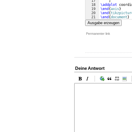
17
]
18
\addplot
 coordi
19
\end
{
axis
}
20
\end
{
tikzpictur
21
\end
{
document
}
Ausgabe erzeugen
Permanenter link
Deine Antwort