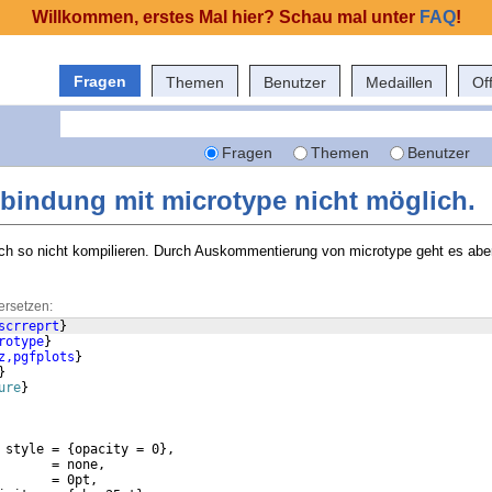
Willkommen, erstes Mal hier? Schau mal unter
FAQ
!
Fragen
Themen
Benutzer
Medaillen
Of
Fragen
Themen
Benutzer
erbindung mit microtype nicht möglich.
sich so nicht kompilieren. Durch Auskommentierung von microtype geht es abe
ersetzen:
scrreprt
}
rotype
}
z,pgfplots
}
}
ure
}
 style = 
{
opacity = 0
}
,
       = none,
       = 0pt,