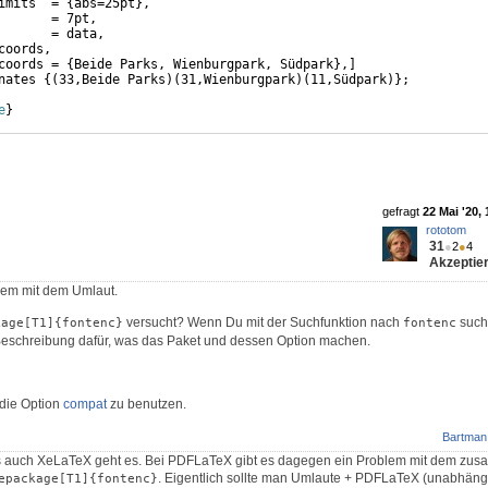
imits  = 
{
abs=25pt
}
,
       = 7pt,
       = data,
coords,
coords = 
{
Beide Parks, Wienburgpark, Südpark
}
,
]
nates 
{(
33,Beide Parks
)
(
31,Wienburgpark
)
(
11,Südpark
)}
;
e
}
gefragt
22 Mai '20, 
rototom
31
●
2
●
4
Akzeptier
blem mit dem Umlaut.
versucht? Wenn Du mit der Suchfunktion nach
such
kage[T1]{fontenc}
fontenc
 Beschreibung dafür, was das Paket und dessen Option machen.
die Option
compat
zu benutzen.
Bartman
s auch XeLaTeX geht es. Bei PDFLaTeX gibt es dagegen ein Problem mit dem zu
. Eigentlich sollte man Umlaute + PDFLaTeX (unabhäng
epackage[T1]{fontenc}