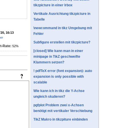
tikzpicture in einer lrbox
Vertikale Ausrichtung tikzpicture in
Tabelle
\newcommand in tikz Umgebung mit
'20, 16:13
Fehler
her
Subfigure erstellen mit tikzpicture?
t-Rate:
52%
[closed] Wie kann man in einer
minipage in TikZ geschweifte
Klammern setzen?
! pdfTeX error (font expansion): auto
expansion is only possible with
scalable
Wie kann ich in tikz die Y-Achse
ungleich skalieren?
pgfplot Problem zwei x-Achsen
benötigt mit vertikaler Verschiebung
TikZ Makro in tikzpiture einbinden