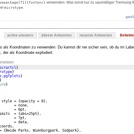
verwenden. Was sonst nur zu saumäßiger Trennung führ
sepackage[T1]{fontenc}
bei
.
microtype
gast3
active answers
älteste Antworten
neueste Antworten
Beliebt
s als Koordinaten zu verwenden. Du kannst dir nie sicher sein, ob du im Label
, der als Koordinate explodiert.
ersetzen:
scrartcl
}
rotype
}
z,pgfplots
}
}
ure
}
 style = 
{
opacity = 0
}
,
       = none,
       = 0pt,
imits  = 
{
abs=25pt
}
,
       = 7pt,
       = data,
coords,
= 
{
Beide Parks, Wienburgpark, Südpark
}
,