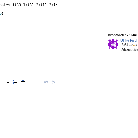
nates 
{(
33,1
)
(
31,2
)
(
11,3
)}
;
e
}
beantwortet
23 Mai 
Ulrike Fisc
3.6k
●
2
●
3
Akzeptier