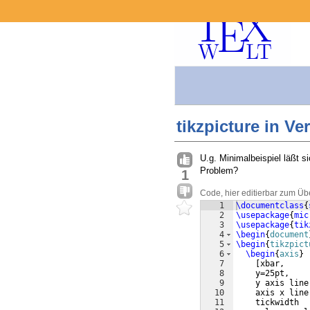
tikzpicture in V
U.g. Minimalbeispiel läßt 
Problem?
1
Code, hier editierbar zum Üb
1
\documentclass
{
2
\usepackage
{
mic
3
\usepackage
{
tik
4
\begin
{
document
5
\begin
{
tikzpict
6
\begin
{
axis
}
7
[
xbar,
8
    y=25pt,
9
    y axis line
10
    axis x line
11
    tickwidth  