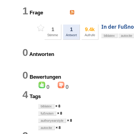
1
Frage
In der Fußno
1
1
9.4k
Stimme
Antwort
Aufrufe
biblatex
autocite
0
Antworten
0
Bewertungen
0
0
4
Tags
× 8
biblatex
× 8
fußnoten
× 8
authoryearstyle
× 8
autocite