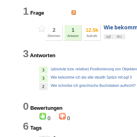
1
Frage
Wie bekomme 
2
1
12.5k
Stimmen
Antwort
Aufrufe
pgf
tikz
3
Antworten
(absolute bzw. relative) Positionierung von Objekten
3
Wie bekomme ich die alte stealth Spitze mit pgf 3
3
Wie schreibe ich griechische Buchstaben aufrecht?
2
0
Bewertungen
0
0
6
Tags