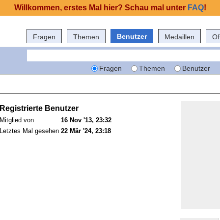
Willkommen, erstes Mal hier? Schau mal unter
FAQ
!
Benutzer
Fragen
Themen
Medaillen
Of
Fragen
Themen
Benutzer
Registrierte Benutzer
Mitglied von
16 Nov '13, 23:32
Letztes Mal gesehen
22 Mär '24, 23:18