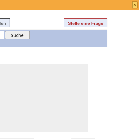
Anmelden
über
FAQ
×
fen
Stelle eine Frage