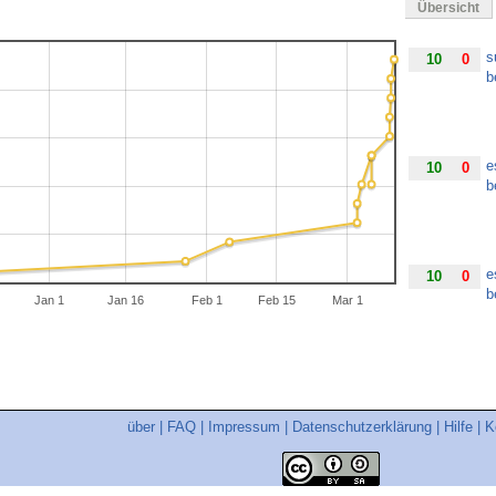
Übersicht
s
10
0
b
e
10
0
b
e
10
0
b
Jan 1
Jan 16
Feb 1
Feb 15
Mar 1
s
10
0
b
über
|
FAQ
|
Impressum
|
Datenschutzerklärung
|
Hilfe
|
K
s
10
0